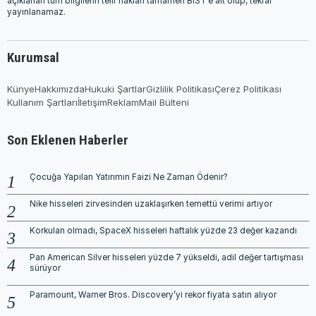
açıklanan tüm bilgilerin telif hakları tamamen BIST'e ait olup, tekrar
yayınlanamaz.
Kurumsal
Künye
Hakkımızda
Hukuki Şartlar
Gizlilik Politikası
Çerez Politikası
Kullanım Şartları
İletişim
Reklam
Mail Bülteni
Son Eklenen Haberler
Çocuğa Yapılan Yatırımın Faizi Ne Zaman Ödenir?
Nike hisseleri zirvesinden uzaklaşırken temettü verimi artıyor
Korkulan olmadı, SpaceX hisseleri haftalık yüzde 23 değer kazandı
Pan American Silver hisseleri yüzde 7 yükseldi, adil değer tartışması
sürüyor
Paramount, Warner Bros. Discovery’yi rekor fiyata satın alıyor