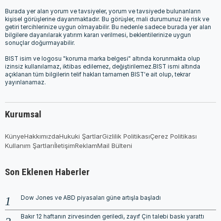
Burada yer alan yorum ve tavsiyeler, yorum ve tavsiyede bulunanların
kişisel görüşlerine dayanmaktadır. Bu görüşler, mali durumunuz ile risk ve
getiri tercihlerinize uygun olmayabilir. Bu nedenle sadece burada yer alan
bilgilere dayanılarak yatırım kararı verilmesi, beklentilerinize uygun
sonuçlar doğurmayabilir.
BIST isim ve logosu "koruma marka belgesi" altında korunmakta olup
izinsiz kullanılamaz, iktibas edilemez, değiştirilemez.BIST ismi altında
açıklanan tüm bilgilerin telif hakları tamamen BIST'e ait olup, tekrar
yayınlanamaz.
Kurumsal
Künye
Hakkımızda
Hukuki Şartlar
Gizlilik Politikası
Çerez Politikası
Kullanım Şartları
İletişim
Reklam
Mail Bülteni
Son Eklenen Haberler
Dow Jones ve ABD piyasaları güne artışla başladı
Bakır 12 haftanın zirvesinden geriledi, zayıf Çin talebi baskı yarattı