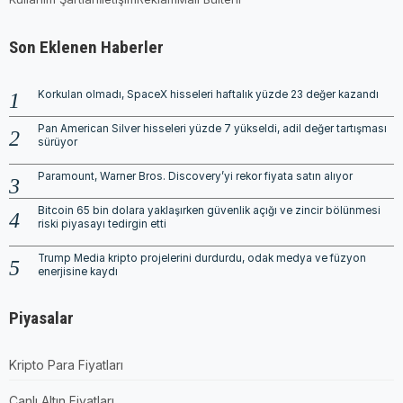
Son Eklenen Haberler
Korkulan olmadı, SpaceX hisseleri haftalık yüzde 23 değer kazandı
Pan American Silver hisseleri yüzde 7 yükseldi, adil değer tartışması
sürüyor
Paramount, Warner Bros. Discovery’yi rekor fiyata satın alıyor
Bitcoin 65 bin dolara yaklaşırken güvenlik açığı ve zincir bölünmesi
riski piyasayı tedirgin etti
Trump Media kripto projelerini durdurdu, odak medya ve füzyon
enerjisine kaydı
Piyasalar
Kripto Para Fiyatları
Canlı Altın Fiyatları