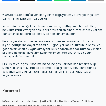
www.borsatek.com’da yer alan yatırım bilgi, yorum ve tavsiyeleri yatırım
danışmanlığı kapsamında değildir.
Yatırım danışmanlığı hizmeti, aracı kurumlar, portföy yönetim şirketleri,
mevduat kabul etmeyen bankalar ile müşteri arasında imzalanacak yatırım
danışmanlığı sözleşmesi çerçevesinde sunulmaktadır.
Burada yer alan yorum ve tavsiyeler, yorum ve tavsiyede bulunanların
kişisel görüşlerine dayanmaktadır. Bu görüşler, mali durumunuz ile risk ve
getiri tercihlerinize uygun olmayabilir. Bu nedenle sadece burada yer alan
bilgilere dayanılarak yatırım kararı verilmesi, beklentilerinize uygun
sonuçlar doğurmayabilir.
BIST isim ve logosu "koruma marka belgesi" altında korunmakta olup
izinsiz kullanılamaz, iktibas edilemez, değiştirilemez.BIST ismi altında
açıklanan tüm bilgilerin telif hakları tamamen BIST'e ait olup, tekrar
yayınlanamaz.
Kurumsal
Künye
Hakkımızda
Hukuki Şartlar
Gizlilik Politikası
Çerez Politikası
Kullanım Şartları
İletişim
Reklam
Mail Bülteni