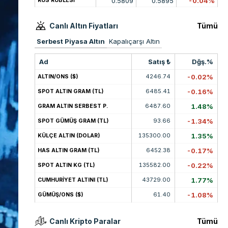
0.5809
0.5895
-0.04%
RUS RUBLESİ
Canlı Altın Fiyatları
Tümü
Serbest Piyasa Altın
Kapalıçarşı Altın
Ad
Satış ₺
Dğş.%
4246.74
-0.02%
ALTIN/ONS ($)
6485.41
-0.16%
SPOT ALTIN GRAM (TL)
6487.60
1.48%
GRAM ALTIN SERBEST P.
93.66
-1.34%
SPOT GÜMÜŞ GRAM (TL)
135300.00
1.35%
KÜLÇE ALTIN (DOLAR)
6452.38
-0.17%
HAS ALTIN GRAM (TL)
135582.00
-0.22%
SPOT ALTIN KG (TL)
43729.00
1.77%
CUMHURİYET ALTINI (TL)
61.40
-1.08%
GÜMÜŞ/ONS ($)
Canlı Kripto Paralar
Tümü