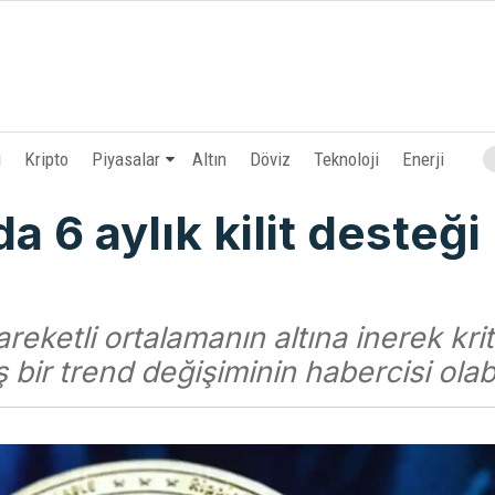
i
Kripto
Piyasalar
Altın
Döviz
Teknoloji
Enerji
a 6 aylık kilit desteği
eketli ortalamanın altına inerek krit
bir trend değişiminin habercisi olabil