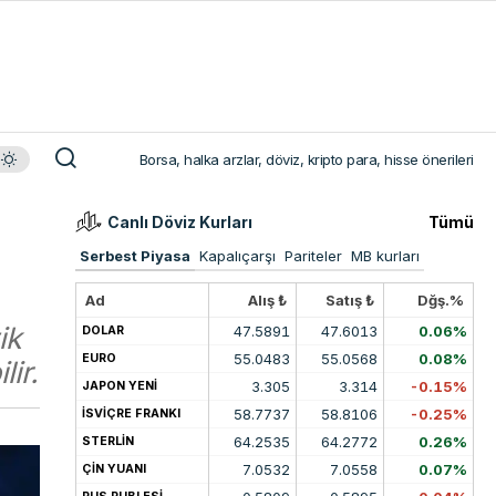
Borsa, halka arzlar, döviz, kripto para, hisse önerileri
Canlı Döviz Kurları
Tümü
Serbest Piyasa
Kapalıçarşı
Pariteler
MB kurları
Ad
Alış ₺
Satış ₺
Dğş.%
ik
47.5891
47.6013
0.06%
DOLAR
55.0483
55.0568
0.08%
EURO
ir.
3.305
3.314
-0.15%
JAPON YENİ
58.7737
58.8106
-0.25%
İSVİÇRE FRANKI
64.2535
64.2772
0.26%
STERLİN
7.0532
7.0558
0.07%
ÇİN YUANI