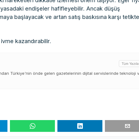
 hareketleri dikkatle izlemesi önem taşıyor. Eğer fiy
yasadaki endişeler hafifleyebilir. Ancak düşüş
amaya başlayacak ve artan satış baskısına karşı tetikt
 ivme kazandırabilir.
Tüm Yazıla
ından Türkiye'nin önde gelen gazetelerinin dijital servislerinde teknoloji 