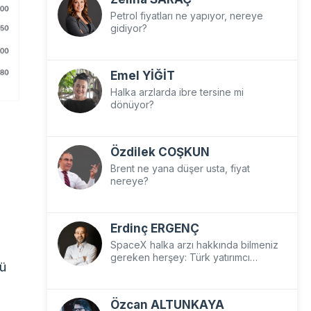
Petrol fiyatları ne yapıyor, nereye
gidiyor?
Emel YİĞİT
Halka arzlarda ibre tersine mi
dönüyor?
Özdilek COŞKUN
Brent ne yana düşer usta, fiyat
nereye?
Erdinç ERGENÇ
SpaceX halka arzı hakkında bilmeniz
gereken herşey: Türk yatırımcı
lü
SpaceX’e nasıl yatırım yapar?
Özcan ALTUNKAYA