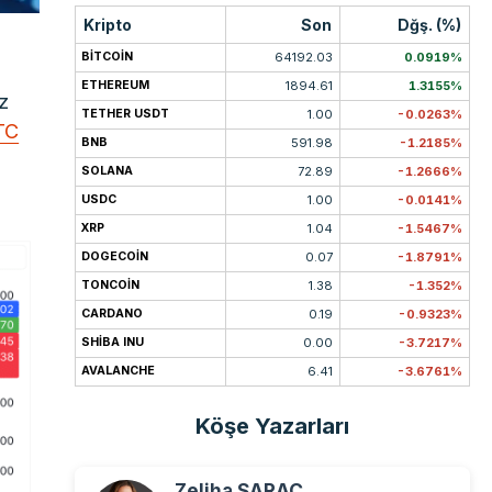
Kripto
Son
Dğş. (%)
BITCOIN
64192.03
0.0919%
ETHEREUM
1894.61
1.3155%
z
TETHER USDT
1.00
-0.0263%
TC
BNB
591.98
-1.2185%
SOLANA
72.89
-1.2666%
USDC
1.00
-0.0141%
XRP
1.04
-1.5467%
DOGECOIN
0.07
-1.8791%
TONCOIN
1.38
-1.352%
CARDANO
0.19
-0.9323%
SHIBA INU
0.00
-3.7217%
AVALANCHE
6.41
-3.6761%
Köşe Yazarları
Zeliha SARAÇ