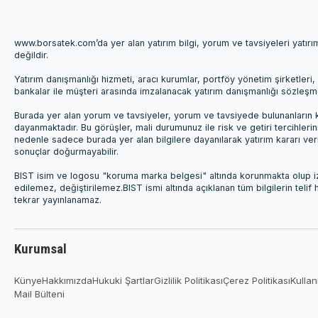
www.borsatek.com’da yer alan yatırım bilgi, yorum ve tavsiyeleri yatır
değildir.
Yatırım danışmanlığı hizmeti, aracı kurumlar, portföy yönetim şirketle
bankalar ile müşteri arasında imzalanacak yatırım danışmanlığı sözleş
Burada yer alan yorum ve tavsiyeler, yorum ve tavsiyede bulunanların k
dayanmaktadır. Bu görüşler, mali durumunuz ile risk ve getiri tercihleri
nedenle sadece burada yer alan bilgilere dayanılarak yatırım kararı ver
sonuçlar doğurmayabilir.
BIST isim ve logosu "koruma marka belgesi" altında korunmakta olup izi
edilemez, değiştirilemez.BIST ismi altında açıklanan tüm bilgilerin telif
tekrar yayınlanamaz.
Kurumsal
Künye
Hakkımızda
Hukuki Şartlar
Gizlilik Politikası
Çerez Politikası
Kullan
Mail Bülteni