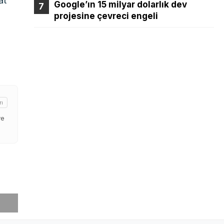
at
Google’ın 15 milyar dolarlık dev
projesine çevreci engeli
e
rı
ve