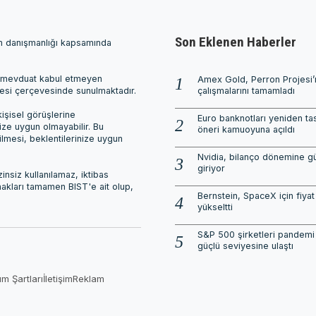
Son Eklenen Haberler
ım danışmanlığı kapsamında
ri, mevduat kabul etmeyen
Amex Gold, Perron Projesi
mesi çerçevesinde sunulmaktadır.
çalışmalarını tamamladı
işisel görüşlerine
Euro banknotları yeniden tas
nize uygun olmayabilir. Bu
öneri kamuoyuna açıldı
ilmesi, beklentilerinize uygun
Nvidia, bilanço dönemine gü
giriyor
nsiz kullanılamaz, iktibas
 hakları tamamen BIST'e ait olup,
Bernstein, SpaceX için fiyat
yükseltti
S&P 500 şirketleri pandemi
güçlü seviyesine ulaştı
ım Şartları
İletişim
Reklam