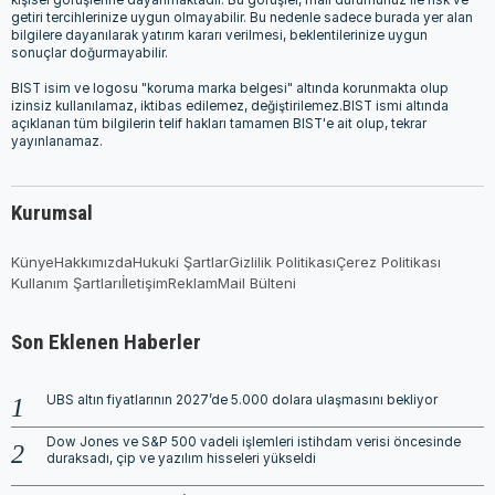
kişisel görüşlerine dayanmaktadır. Bu görüşler, mali durumunuz ile risk ve
getiri tercihlerinize uygun olmayabilir. Bu nedenle sadece burada yer alan
bilgilere dayanılarak yatırım kararı verilmesi, beklentilerinize uygun
sonuçlar doğurmayabilir.
BIST isim ve logosu "koruma marka belgesi" altında korunmakta olup
izinsiz kullanılamaz, iktibas edilemez, değiştirilemez.BIST ismi altında
açıklanan tüm bilgilerin telif hakları tamamen BIST'e ait olup, tekrar
yayınlanamaz.
Kurumsal
Künye
Hakkımızda
Hukuki Şartlar
Gizlilik Politikası
Çerez Politikası
Kullanım Şartları
İletişim
Reklam
Mail Bülteni
Son Eklenen Haberler
UBS altın fiyatlarının 2027’de 5.000 dolara ulaşmasını bekliyor
Dow Jones ve S&P 500 vadeli işlemleri istihdam verisi öncesinde
duraksadı, çip ve yazılım hisseleri yükseldi