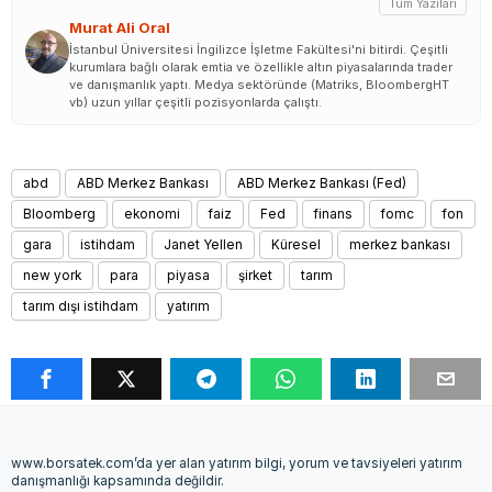
Tüm Yazıları
Murat Ali Oral
İstanbul Üniversitesi İngilizce İşletme Fakültesi'ni bitirdi. Çeşitli
kurumlara bağlı olarak emtia ve özellikle altın piyasalarında trader
ve danışmanlık yaptı. Medya sektöründe (Matriks, BloombergHT
vb) uzun yıllar çeşitli pozisyonlarda çalıştı.
abd
ABD Merkez Bankası
ABD Merkez Bankası (Fed)
Bloomberg
ekonomi
faiz
Fed
finans
fomc
fon
gara
istihdam
Janet Yellen
Küresel
merkez bankası
new york
para
piyasa
şirket
tarım
tarım dışı istihdam
yatırım
www.borsatek.com’da yer alan yatırım bilgi, yorum ve tavsiyeleri yatırım
danışmanlığı kapsamında değildir.