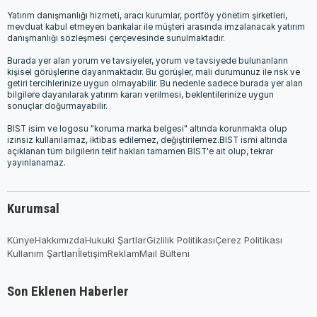
Yatırım danışmanlığı hizmeti, aracı kurumlar, portföy yönetim şirketleri,
mevduat kabul etmeyen bankalar ile müşteri arasında imzalanacak yatırım
danışmanlığı sözleşmesi çerçevesinde sunulmaktadır.
Burada yer alan yorum ve tavsiyeler, yorum ve tavsiyede bulunanların
kişisel görüşlerine dayanmaktadır. Bu görüşler, mali durumunuz ile risk ve
getiri tercihlerinize uygun olmayabilir. Bu nedenle sadece burada yer alan
bilgilere dayanılarak yatırım kararı verilmesi, beklentilerinize uygun
sonuçlar doğurmayabilir.
BIST isim ve logosu "koruma marka belgesi" altında korunmakta olup
izinsiz kullanılamaz, iktibas edilemez, değiştirilemez.BIST ismi altında
açıklanan tüm bilgilerin telif hakları tamamen BIST'e ait olup, tekrar
yayınlanamaz.
Kurumsal
Künye
Hakkımızda
Hukuki Şartlar
Gizlilik Politikası
Çerez Politikası
Kullanım Şartları
İletişim
Reklam
Mail Bülteni
Son Eklenen Haberler