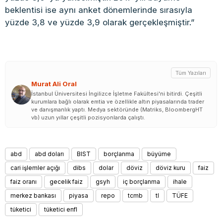
beklentisi ise aynı anket dönemlerinde sırasıyla
yüzde 3,8 ve yüzde 3,9 olarak gerçekleşmiştir.”
Tüm Yazıları
Murat Ali Oral
İstanbul Üniversitesi İngilizce İşletme Fakültesi'ni bitirdi. Çeşitli
kurumlara bağlı olarak emtia ve özellikle altın piyasalarında trader
ve danışmanlık yaptı. Medya sektöründe (Matriks, BloombergHT
vb) uzun yıllar çeşitli pozisyonlarda çalıştı.
abd
abd doları
BIST
borçlanma
büyüme
cari işlemler açığı
dibs
dolar
döviz
döviz kuru
faiz
faiz oranı
gecelik faiz
gsyh
iç borçlanma
ihale
merkez bankası
piyasa
repo
tcmb
tl
TÜFE
tüketici
tüketici enfl