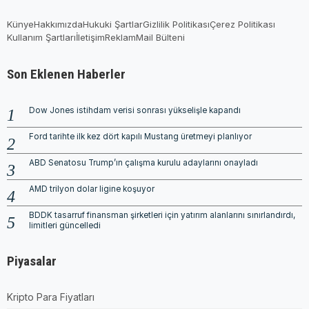
Künye
Hakkımızda
Hukuki Şartlar
Gizlilik Politikası
Çerez Politikası
Kullanım Şartları
İletişim
Reklam
Mail Bülteni
Son Eklenen Haberler
Dow Jones istihdam verisi sonrası yükselişle kapandı
Ford tarihte ilk kez dört kapılı Mustang üretmeyi planlıyor
ABD Senatosu Trump’ın çalışma kurulu adaylarını onayladı
AMD trilyon dolar ligine koşuyor
BDDK tasarruf finansman şirketleri için yatırım alanlarını sınırlandırdı,
limitleri güncelledi
Piyasalar
Kripto Para Fiyatları