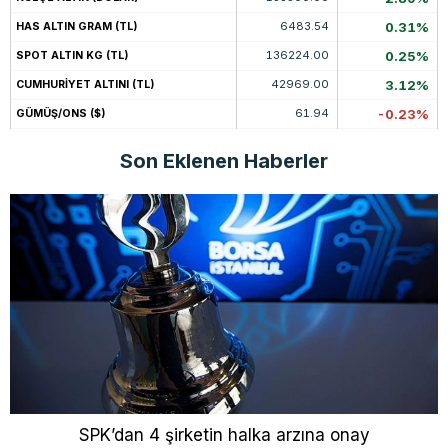
6483.54
0.31%
HAS ALTIN GRAM (TL)
136224.00
0.25%
SPOT ALTIN KG (TL)
42969.00
3.12%
CUMHURİYET ALTINI (TL)
61.94
-0.23%
GÜMÜŞ/ONS ($)
Son Eklenen Haberler
SPK’dan 4 şirketin halka arzına onay