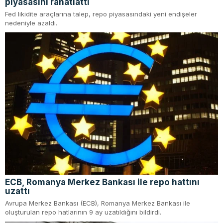
piyasasını rahatlattı
Fed likidite araçlarına talep, repo piyasasındaki yeni endişeler
nedeniyle azaldı.
ECB, Romanya Merkez Bankası ile repo hattını
uzattı
Avrupa Merkez Bankası (ECB), Romanya Merkez Bankası ile
oluşturulan repo hatlarının 9 ay uzatıldığını bildirdi.