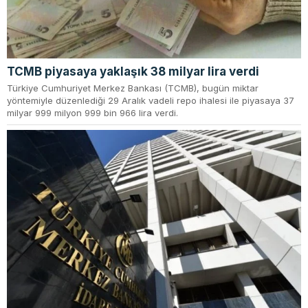
TCMB piyasaya yaklaşık 38 milyar lira verdi
Türkiye Cumhuriyet Merkez Bankası (TCMB), bugün miktar
yöntemiyle düzenlediği 29 Aralık vadeli repo ihalesi ile piyasaya 37
milyar 999 milyon 999 bin 966 lira verdi.