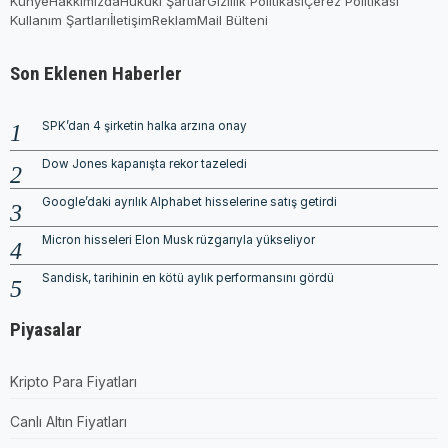
Künye
Hakkımızda
Hukuki Şartlar
Gizlilik Politikası
Çerez Politikası
Kullanım Şartları
İletişim
Reklam
Mail Bülteni
Son Eklenen Haberler
SPK’dan 4 şirketin halka arzına onay
Dow Jones kapanışta rekor tazeledi
Google’daki ayrılık Alphabet hisselerine satış getirdi
Micron hisseleri Elon Musk rüzgarıyla yükseliyor
Sandisk, tarihinin en kötü aylık performansını gördü
Piyasalar
Kripto Para Fiyatları
Canlı Altın Fiyatları