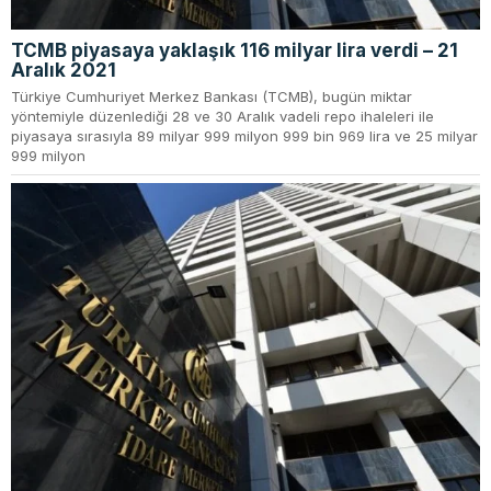
TCMB piyasaya yaklaşık 116 milyar lira verdi – 21
Aralık 2021
Türkiye Cumhuriyet Merkez Bankası (TCMB), bugün miktar
yöntemiyle düzenlediği 28 ve 30 Aralık vadeli repo ihaleleri ile
piyasaya sırasıyla 89 milyar 999 milyon 999 bin 969 lira ve 25 milyar
999 milyon