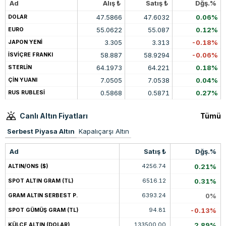
Ad
Alış ₺
Satış ₺
Dğş.%
47.5866
47.6032
0.06%
DOLAR
55.0622
55.087
0.12%
EURO
3.305
3.313
-0.18%
JAPON YENİ
58.887
58.9294
-0.06%
İSVİÇRE FRANKI
64.1973
64.221
0.18%
STERLİN
7.0505
7.0538
0.04%
ÇİN YUANI
0.5868
0.5871
0.27%
RUS RUBLESİ
Canlı Altın Fiyatları
Tümü
Serbest Piyasa Altın
Kapalıçarşı Altın
Ad
Satış ₺
Dğş.%
4256.74
0.21%
ALTIN/ONS ($)
6516.12
0.31%
SPOT ALTIN GRAM (TL)
6393.24
0%
GRAM ALTIN SERBEST P.
94.81
-0.13%
SPOT GÜMÜŞ GRAM (TL)
133500.00
2.89%
KÜLÇE ALTIN (DOLAR)