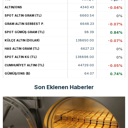
4340.43
-0.04%
ALTIN/ONS
6660.54
0%
SPOT ALTIN GRAM (TL)
6648.23
-0.07%
GRAM ALTIN SERBEST P.
98.39
0.84%
SPOT GÜMÜŞ GRAM (TL)
138650.00
-0.07%
KÜLÇE ALTIN (DOLAR)
6627.23
0%
HAS ALTIN GRAM (TL)
138898.00
0%
SPOT ALTIN KG (TL)
44729.00
-0.05%
CUMHURİYET ALTINI (TL)
64.07
0.74%
GÜMÜŞ/ONS ($)
Son Eklenen Haberler