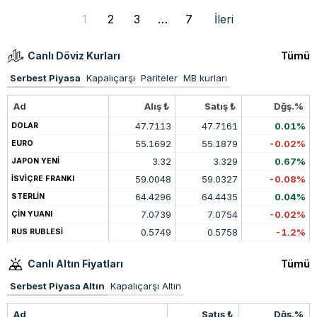
1
2
3
…
7
İleri
Canlı Döviz Kurları
Tümü
Serbest Piyasa
Kapalıçarşı
Pariteler
MB kurları
Ad
Alış ₺
Satış ₺
Dğş.%
47.7113
47.7161
0.01%
DOLAR
55.1692
55.1879
-0.02%
EURO
3.32
3.329
0.67%
JAPON YENİ
59.0048
59.0327
-0.08%
İSVİÇRE FRANKI
64.4296
64.4435
0.04%
STERLİN
7.0739
7.0754
-0.02%
ÇİN YUANI
0.5749
0.5758
-1.2%
RUS RUBLESİ
Canlı Altın Fiyatları
Tümü
Serbest Piyasa Altın
Kapalıçarşı Altın
Ad
Satış ₺
Dğş.%