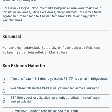
sonuçlar doğurmayabilir.
BIST isim ve logosu "koruma marka belgesi" altında korunmakta olup
izinsiz kullanılamaz, iktibas edilemez, değiştirilemez.BIST ismi altında
açıklanan tüm bilgilerin telif hakları tamamen BIST'e ait olup, tekrar
yayınlanamaz.
Kurumsal
Künye
Hakkımızda
Hukuki Şartlar
Gizlilik Politikası
Çerez Politikası
Kullanım Şartları
İletişim
Reklam
Mail Bülteni
Son Eklenen Haberler
Altın ons fiyatı 4.415 dolara yükseldi, RSI 77 ile aşırı alım bölgesinde
Wall Street rallisinde FOMO etkisi yatırımcıları alıma sürüklüyor
S&P 500 vadeliler yükselişe işaret ediyor, istihdam ve enflasyon
verileri odakta
Gümüş 65,50 dolar direncinin altında takılı kaldı