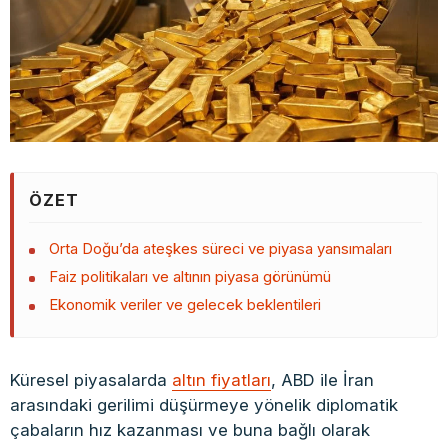
ÖZET
Orta Doğu’da ateşkes süreci ve piyasa yansımaları
Faiz politikaları ve altının piyasa görünümü
Ekonomik veriler ve gelecek beklentileri
Küresel piyasalarda
altın fiyatları
, ABD ile İran
arasındaki gerilimi düşürmeye yönelik diplomatik
çabaların hız kazanması ve buna bağlı olarak