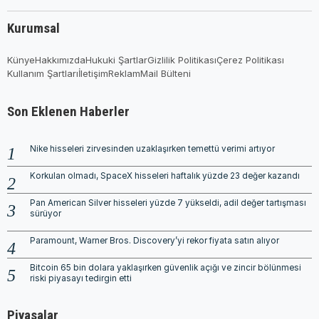
Kurumsal
Künye
Hakkımızda
Hukuki Şartlar
Gizlilik Politikası
Çerez Politikası
Kullanım Şartları
İletişim
Reklam
Mail Bülteni
Son Eklenen Haberler
Nike hisseleri zirvesinden uzaklaşırken temettü verimi artıyor
Korkulan olmadı, SpaceX hisseleri haftalık yüzde 23 değer kazandı
Pan American Silver hisseleri yüzde 7 yükseldi, adil değer tartışması
sürüyor
Paramount, Warner Bros. Discovery’yi rekor fiyata satın alıyor
Bitcoin 65 bin dolara yaklaşırken güvenlik açığı ve zincir bölünmesi
riski piyasayı tedirgin etti
Piyasalar