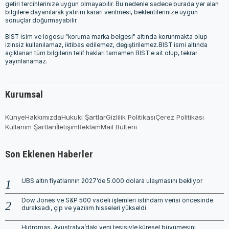
getiri tercihlerinize uygun olmayabilir. Bu nedenle sadece burada yer alan
bilgilere dayanılarak yatırım kararı verilmesi, beklentilerinize uygun
sonuçlar doğurmayabilir.
BIST isim ve logosu "koruma marka belgesi" altında korunmakta olup
izinsiz kullanılamaz, iktibas edilemez, değiştirilemez.BIST ismi altında
açıklanan tüm bilgilerin telif hakları tamamen BIST'e ait olup, tekrar
yayınlanamaz.
Kurumsal
Künye
Hakkımızda
Hukuki Şartlar
Gizlilik Politikası
Çerez Politikası
Kullanım Şartları
İletişim
Reklam
Mail Bülteni
Son Eklenen Haberler
UBS altın fiyatlarının 2027’de 5.000 dolara ulaşmasını bekliyor
Dow Jones ve S&P 500 vadeli işlemleri istihdam verisi öncesinde
duraksadı, çip ve yazılım hisseleri yükseldi
Hidromas, Avustralya’daki yeni tesisiyle küresel büyümesini