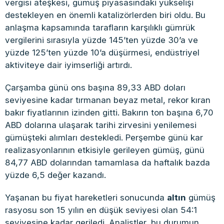
vergisi ateşkesi, gümüş piyasasındaki yükselişi
destekleyen en önemli katalizörlerden biri oldu. Bu
anlaşma kapsamında tarafların karşılıklı gümrük
vergilerini sırasıyla yüzde 145’ten yüzde 30’a ve
yüzde 125’ten yüzde 10’a düşürmesi, endüstriyel
aktiviteye dair iyimserliği artırdı.
Çarşamba günü ons başına 89,33 ABD doları
seviyesine kadar tırmanan beyaz metal, rekor kıran
bakır fiyatlarının izinden gitti. Bakırın ton başına 6,70
ABD dolarına ulaşarak tarihi zirvesini yenilemesi
gümüşteki alımları destekledi. Perşembe günü kar
realizasyonlarının etkisiyle gerileyen gümüş, günü
84,77 ABD dolarından tamamlasa da haftalık bazda
yüzde 6,5 değer kazandı.
Yaşanan bu fiyat hareketleri sonucunda
altın
gümüş
rasyosu son 15 yılın en düşük seviyesi olan 54:1
seviyesine kadar geriledi. Analistler, bu durumun