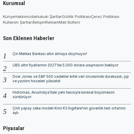
Kurumsal
Künye
Hakkımızda
Hukuki Şartlar
Gizlilik Politikası
Çerez Politikası
Kullanım Şartları
İletişim
Reklam
Mail Bülteni
Son Eklenen Haberler
Çin Merkez Bankası altın almaya doymuyor!
UBS altın fiyatlarının 2027’de 5.000 dolara ulaşmasını bekliyor
Dow Jones ve S&P 500 vadeliler kritik veri öncesinde duraksadı, çip
ve yazılım hisseleri yükseldi
Hidromas, Avustralya’daki yeni tesisiyle küresel büyümesini
sürdürüyor
Çinli yapay zeka modeli Kimi K3 İngiltere’nin güvenlik test ortamını
aştı
Piyasalar