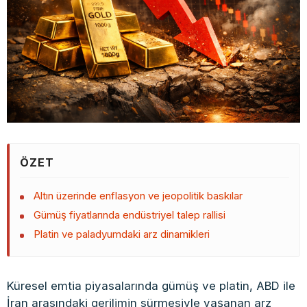
ÖZET
Altın üzerinde enflasyon ve jeopolitik baskılar
Gümüş fiyatlarında endüstriyel talep rallisi
Platin ve paladyumdaki arz dinamikleri
Küresel emtia piyasalarında gümüş ve platin, ABD ile
İran arasındaki gerilimin sürmesiyle yaşanan arz