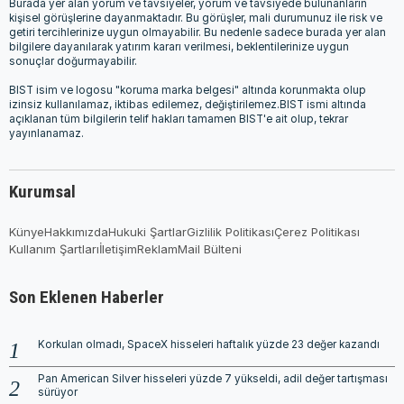
Burada yer alan yorum ve tavsiyeler, yorum ve tavsiyede bulunanların
kişisel görüşlerine dayanmaktadır. Bu görüşler, mali durumunuz ile risk ve
getiri tercihlerinize uygun olmayabilir. Bu nedenle sadece burada yer alan
bilgilere dayanılarak yatırım kararı verilmesi, beklentilerinize uygun
sonuçlar doğurmayabilir.
BIST isim ve logosu "koruma marka belgesi" altında korunmakta olup
izinsiz kullanılamaz, iktibas edilemez, değiştirilemez.BIST ismi altında
açıklanan tüm bilgilerin telif hakları tamamen BIST'e ait olup, tekrar
yayınlanamaz.
Kurumsal
Künye
Hakkımızda
Hukuki Şartlar
Gizlilik Politikası
Çerez Politikası
Kullanım Şartları
İletişim
Reklam
Mail Bülteni
Son Eklenen Haberler
Korkulan olmadı, SpaceX hisseleri haftalık yüzde 23 değer kazandı
Pan American Silver hisseleri yüzde 7 yükseldi, adil değer tartışması
sürüyor