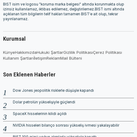
BIST isim ve logosu "koruma marka belgesi" altında korunmakta olup
izinsiz kullanılamaz, iktibas edilemez, değiştirilemez.BIST ismi altında
açıklanan tüm bilgilerin telif hakları tamamen BIST'e ait olup, tekrar
yayınlanamaz.
Kurumsal
Künye
Hakkımızda
Hukuki Şartlar
Gizlilik Politikası
Çerez Politikası
Kullanım Şartları
İletişim
Reklam
Mail Bülteni
Son Eklenen Haberler
Dow Jones jeopolitik risklerle düşüşle kapandı
Dolar petrolün yükselişiyle güçlendi
SpaceX hisselerinin kilidi açıldı
NVIDIA hisseleri bilanço sonrası yükseliş ivmesi yakalayabilir