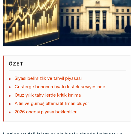
ÖZET
Siyasi belirsizlik ve tahvil piyasası
Gösterge bononun fiyatı destek seviyesinde
Otuz yıllık tahvillerde kritik kırılma
Altın ve gümüş alternatif liman oluyor
2026 öncesi piyasa beklentileri