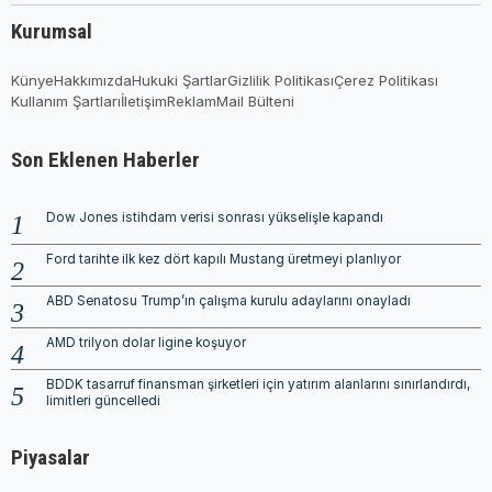
Kurumsal
Künye
Hakkımızda
Hukuki Şartlar
Gizlilik Politikası
Çerez Politikası
Kullanım Şartları
İletişim
Reklam
Mail Bülteni
Son Eklenen Haberler
Dow Jones istihdam verisi sonrası yükselişle kapandı
Ford tarihte ilk kez dört kapılı Mustang üretmeyi planlıyor
ABD Senatosu Trump’ın çalışma kurulu adaylarını onayladı
AMD trilyon dolar ligine koşuyor
BDDK tasarruf finansman şirketleri için yatırım alanlarını sınırlandırdı,
limitleri güncelledi
Piyasalar