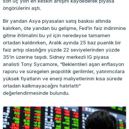
son üç yılın en keskin artışını kaydederek piyasa
öngörülerini aştı.
Bir yandan Asya piyasaları satış baskısı altında
kalırken, öte yandan bu gelişme, Fed’in faiz indirimine
gitme ihtimalini bu yıl için neredeyse tamamen
ortadan kaldırırken, Aralık ayında 25 baz puanlık bir
faiz artışı olasılığını yüzde 22 seviyelerinden yüzde
35’in üzerine taşıdı. Sidney merkezli IG piyasa
analisti Tony Sycamore, “Beklentileri aşan enflasyon
raporu ve süregelen jeopolitik gerilimler, yatırımcılara
yüksek fiyatların ve enerji maliyetlerinin kısa sürede
ortadan kalkmayacağını hatırlattı”
değerlendirmesinde bulundu.