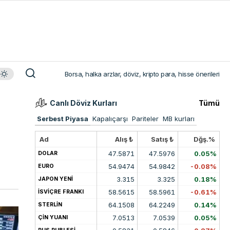
Borsa, halka arzlar, döviz, kripto para, hisse önerileri
Canlı Döviz Kurları
Tümü
Serbest Piyasa
Kapalıçarşı
Pariteler
MB kurları
Ad
Alış ₺
Satış ₺
Dğş.%
47.5871
47.5976
0.05%
DOLAR
54.9474
54.9842
-0.08%
EURO
3.315
3.325
0.18%
JAPON YENİ
58.5615
58.5961
-0.61%
İSVİÇRE FRANKI
64.1508
64.2249
0.14%
STERLİN
7.0513
7.0539
0.05%
ÇİN YUANI