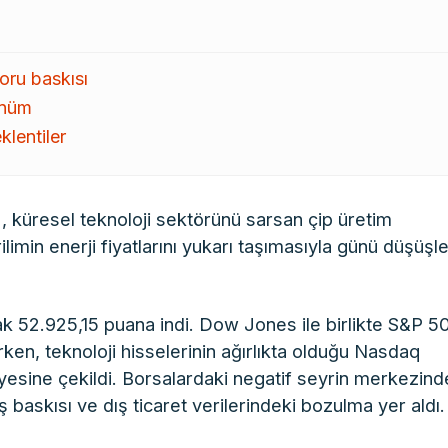
doru baskısı
ünüm
lentiler
), küresel teknoloji sektörünü sarsan çip üretim
limin enerji fiyatlarını yukarı taşımasıyla günü düşüşl
 52.925,15 puana indi. Dow Jones ile birlikte S&P 5
ken, teknoloji hisselerinin ağırlıkta olduğu Nasdaq
yesine çekildi. Borsalardaki negatif seyrin merkezind
ış baskısı ve dış ticaret verilerindeki bozulma yer aldı.