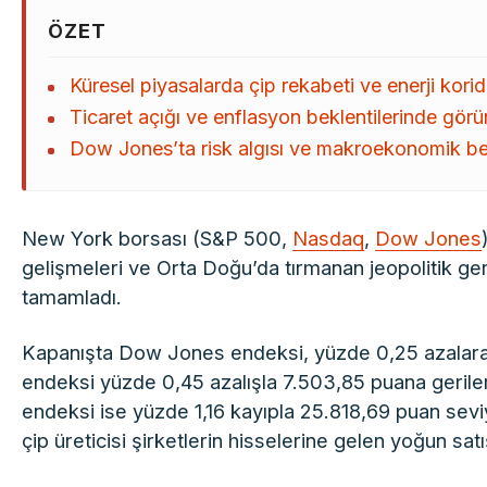
ÖZET
Küresel piyasalarda çip rekabeti ve enerji kori
Ticaret açığı ve enflasyon beklentilerinde gör
Dow Jones’ta risk algısı ve makroekonomik bek
New York borsası (S&P 500,
Nasdaq
,
Dow Jones
gelişmeleri ve Orta Doğu’da tırmanan jeopolitik geri
tamamladı.
Kapanışta Dow Jones endeksi, yüzde 0,25 azalarak
endeksi yüzde 0,45 azalışla 7.503,85 puana geriler
endeksi ise yüzde 1,16 kayıpla 25.818,69 puan sevi
çip üreticisi şirketlerin hisselerine gelen yoğun sat