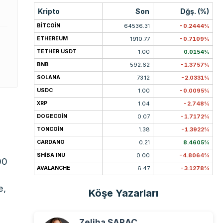
Kripto
Son
Dğş. (%)
BITCOIN
64536.31
-0.2444%
ETHEREUM
1910.77
-0.7109%
TETHER USDT
1.00
0.0154%
BNB
592.62
-1.3757%
SOLANA
73.12
-2.0331%
USDC
1.00
-0.0095%
XRP
1.04
-2.748%
DOGECOIN
0.07
-1.7172%
e
TONCOIN
1.38
-1.3922%
CARDANO
0.21
8.4605%
SHIBA INU
0.00
-4.8064%
00
AVALANCHE
6.47
-3.1278%
e,
Köşe Yazarları
Zeliha SARAÇ