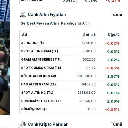
0.5831
0.5846
-0.27%
RUS RUBLESİ
Canlı Altın Fiyatları
Tümü
Serbest Piyasa Altın
Kapalıçarşı Altın
Ad
Satış ₺
Dğş.%
4246.89
-0.02%
ALTIN/ONS ($)
6500.00
0.06%
SPOT ALTIN GRAM (TL)
6522.53
2.02%
GRAM ALTIN SERBEST P.
94.12
-0.86%
SPOT GÜMÜŞ GRAM (TL)
136000.00
1.87%
KÜLÇE ALTIN (DOLAR)
6467.50
0.06%
HAS ALTIN GRAM (TL)
135892.00
0.01%
SPOT ALTIN KG (TL)
43869.00
2.09%
CUMHURİYET ALTINI (TL)
61.55
-0.85%
GÜMÜŞ/ONS ($)
Canlı Kripto Paralar
Tümü