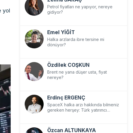
Petrol fiyatları ne yapıyor, nereye
e yol
gidiyor?
Emel YİĞİT
Halka arzlarda ibre tersine mi
dönüyor?
Özdilek COŞKUN
Brent ne yana düşer usta, fiyat
nereye?
Erdinç ERGENÇ
SpaceX halka arzı hakkında bilmeniz
gereken herşey: Türk yatırımcı
SpaceX’e nasıl yatırım yapar?
Özcan ALTUNKAYA