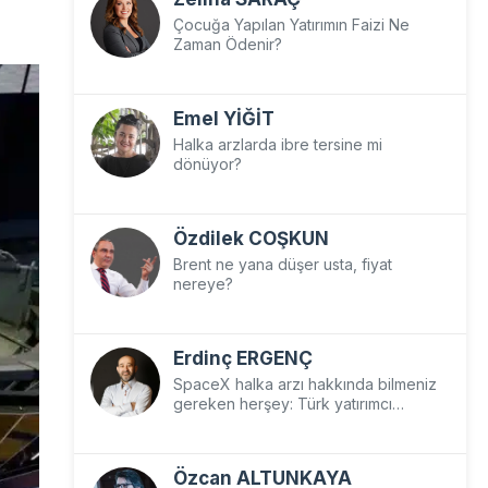
Çocuğa Yapılan Yatırımın Faizi Ne
Zaman Ödenir?
Emel YİĞİT
Halka arzlarda ibre tersine mi
dönüyor?
Özdilek COŞKUN
Brent ne yana düşer usta, fiyat
nereye?
Erdinç ERGENÇ
SpaceX halka arzı hakkında bilmeniz
gereken herşey: Türk yatırımcı
SpaceX’e nasıl yatırım yapar?
Özcan ALTUNKAYA