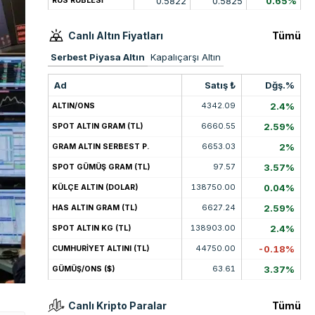
0.5822
0.5825
0.65%
RUS RUBLESİ
Canlı Altın Fiyatları
Tümü
Serbest Piyasa Altın
Kapalıçarşı Altın
Ad
Satış ₺
Dğş.%
4342.09
2.4%
ALTIN/ONS
6660.55
2.59%
SPOT ALTIN GRAM (TL)
6653.03
2%
GRAM ALTIN SERBEST P.
97.57
3.57%
SPOT GÜMÜŞ GRAM (TL)
138750.00
0.04%
KÜLÇE ALTIN (DOLAR)
6627.24
2.59%
HAS ALTIN GRAM (TL)
138903.00
2.4%
SPOT ALTIN KG (TL)
44750.00
-0.18%
CUMHURİYET ALTINI (TL)
63.61
3.37%
GÜMÜŞ/ONS ($)
Canlı Kripto Paralar
Tümü