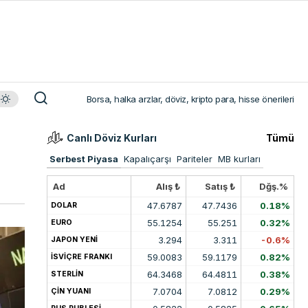
Borsa, halka arzlar, döviz, kripto para, hisse önerileri
Canlı Döviz Kurları
Tümü
Serbest Piyasa
Kapalıçarşı
Pariteler
MB kurları
Ad
Alış ₺
Satış ₺
Dğş.%
47.6787
47.7436
0.18%
DOLAR
55.1254
55.251
0.32%
EURO
3.294
3.311
-0.6%
JAPON YENİ
59.0083
59.1179
0.82%
İSVİÇRE FRANKI
64.3468
64.4811
0.38%
STERLİN
7.0704
7.0812
0.29%
ÇİN YUANI