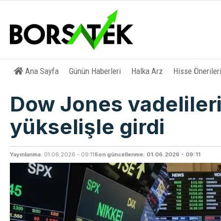
Ana Sayfa
Günün Haberleri
Halka Arz
Hisse Öneriler
Dow Jones vadelileri
yükselişle girdi
Yayınlanma:
01.06.2026 - 09:11
Son güncellenme: 01.06.2026 - 09:11