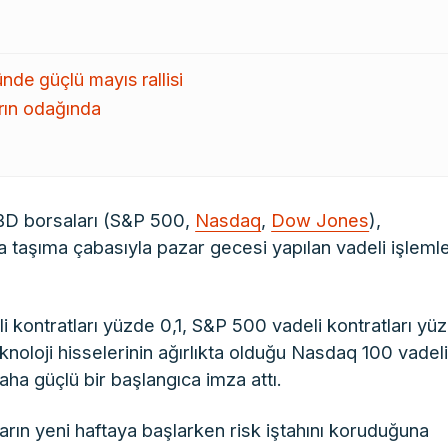
nde güçlü mayıs rallisi
arın odağında
ABD borsaları (S&P 500,
Nasdaq
,
Dow Jones
),
 da taşıma çabasıyla pazar gecesi yapılan vadeli işleml
 kontratları yüzde 0,1, S&P 500 vadeli kontratları yü
oloji hisselerinin ağırlıkta olduğu Nasdaq 100 vadel
aha güçlü bir başlangıca imza attı.
ların yeni haftaya başlarken risk iştahını koruduğuna