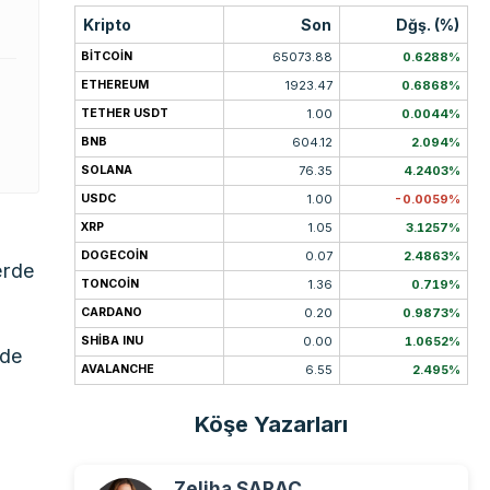
Kripto
Son
Dğş. (%)
BITCOIN
65073.88
0.6288%
ETHEREUM
1923.47
0.6868%
TETHER USDT
1.00
0.0044%
BNB
604.12
2.094%
SOLANA
76.35
4.2403%
USDC
1.00
-0.0059%
XRP
1.05
3.1257%
DOGECOIN
0.07
2.4863%
erde
TONCOIN
1.36
0.719%
CARDANO
0.20
0.9873%
SHIBA INU
0.00
1.0652%
zde
AVALANCHE
6.55
2.495%
i
Köşe Yazarları
Zeliha SARAÇ