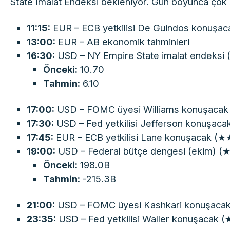
State İmalat Endeksi bekleniyor. Gün boyunca çok
11:15:
EUR – ECB yetkilisi De Guindos konuşac
13:00:
EUR – AB ekonomik tahminleri
16:30:
USD – NY Empire State imalat endeksi 
Önceki:
10.70
Tahmin:
6.10
17:00:
USD – FOMC üyesi Williams konuşacak 
17:30:
USD – Fed yetkilisi Jefferson konuşac
17:45:
EUR – ECB yetkilisi Lane konuşacak (
19:00:
USD – Federal bütçe dengesi (ekim) 
Önceki:
198.0B
Tahmin:
-215.3B
21:00:
USD – FOMC üyesi Kashkari konuşaca
23:35:
USD – Fed yetkilisi Waller konuşacak 