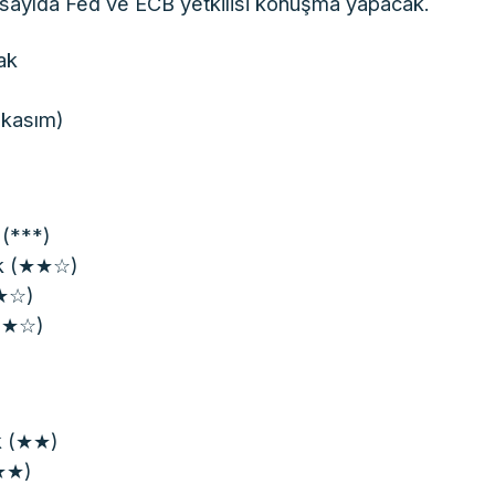
 sayıda Fed ve ECB yetkilisi konuşma yapacak.
ak
(kasım)
(***)
ak (★★☆)
★★☆)
(★★☆)
k (★★)
(★★)