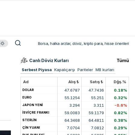
Borsa, halka arzlar, döviz, kripto para, hisse önerileri
Canlı Döviz Kurları
Tümü
Serbest Piyasa
Kapalıçarşı
Pariteler
MB kurları
Ad
Alış ₺
Satış ₺
Dğş.%
47.6787
47.7436
0.18%
DOLAR
55.1254
55.251
0.32%
EURO
3.294
3.311
-0.6%
JAPON YENİ
59.0083
59.1179
0.82%
İSVİÇRE FRANKI
64.3468
64.4811
0.38%
STERLİN
7.0704
7.0812
0.29%
ÇİN YUANI