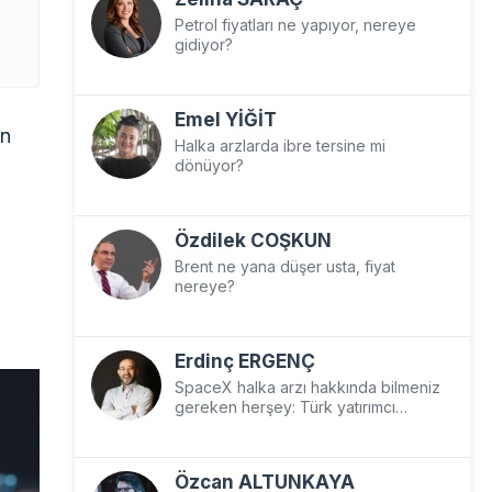
Petrol fiyatları ne yapıyor, nereye
gidiyor?
Emel YİĞİT
en
Halka arzlarda ibre tersine mi
dönüyor?
Özdilek COŞKUN
Brent ne yana düşer usta, fiyat
nereye?
Erdinç ERGENÇ
SpaceX halka arzı hakkında bilmeniz
gereken herşey: Türk yatırımcı
SpaceX’e nasıl yatırım yapar?
Özcan ALTUNKAYA