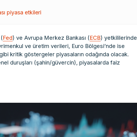
ı piyasa etkileri
(
Fed
) ve Avrupa Merkez Bankası (
ECB
) yetkililerind
imenkul ve üretim verileri, Euro Bölgesi’nde ise
gibi kritik göstergeler piyasaların odağında olacak.
enel duruşları (şahin/güvercin), piyasalarda faiz