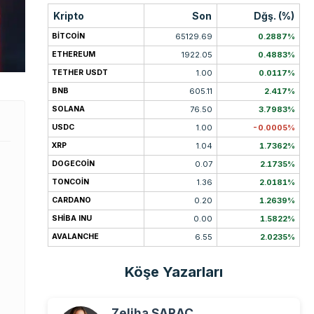
Kripto
Son
Dğş. (%)
BITCOIN
65129.69
0.2887%
ETHEREUM
1922.05
0.4883%
TETHER USDT
1.00
0.0117%
BNB
605.11
2.417%
SOLANA
76.50
3.7983%
USDC
1.00
-0.0005%
XRP
1.04
1.7362%
DOGECOIN
0.07
2.1735%
TONCOIN
1.36
2.0181%
CARDANO
0.20
1.2639%
SHIBA INU
0.00
1.5822%
AVALANCHE
6.55
2.0235%
Köşe Yazarları
Zeliha SARAÇ