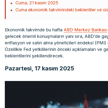
Cuma, 21 kasım 2025
Cuma ekonomik takvimindeki beklentiler ve olas
Ekonomik takvimde bu hafta
ABD Merkez Bankası
gelecek önemli konuşmaların yanı sıra, ABD’de gayr
enflasyon ve satın alma yöneticileri endeksi (PMI) 
Özellikle Fed yetkililerinin önceki açıklamaları ve g
beklentilerini şekillendirecek.
Pazartesi, 17 kasım 2025