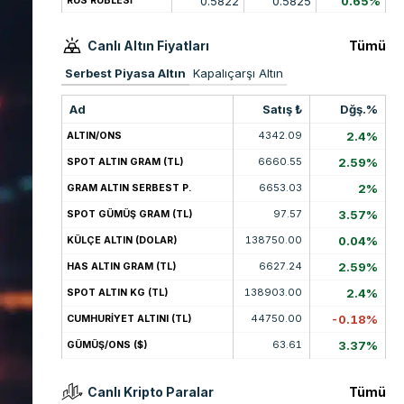
0.5822
0.5825
0.65%
RUS RUBLESİ
Canlı Altın Fiyatları
Tümü
Serbest Piyasa Altın
Kapalıçarşı Altın
Ad
Satış ₺
Dğş.%
4342.09
2.4%
ALTIN/ONS
6660.55
2.59%
SPOT ALTIN GRAM (TL)
6653.03
2%
GRAM ALTIN SERBEST P.
97.57
3.57%
SPOT GÜMÜŞ GRAM (TL)
138750.00
0.04%
KÜLÇE ALTIN (DOLAR)
6627.24
2.59%
HAS ALTIN GRAM (TL)
138903.00
2.4%
SPOT ALTIN KG (TL)
44750.00
-0.18%
CUMHURİYET ALTINI (TL)
63.61
3.37%
GÜMÜŞ/ONS ($)
Canlı Kripto Paralar
Tümü