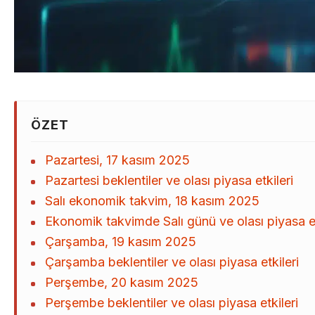
ÖZET
Pazartesi, 17 kasım 2025
Pazartesi beklentiler ve olası piyasa etkileri
Salı ekonomik takvim, 18 kasım 2025
Ekonomik takvimde Salı günü ve olası piyasa et
Çarşamba, 19 kasım 2025
Çarşamba beklentiler ve olası piyasa etkileri
Perşembe, 20 kasım 2025
Perşembe beklentiler ve olası piyasa etkileri