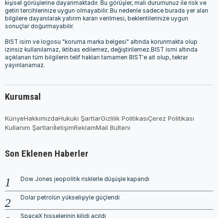
kişisel görüşlerine dayanmaktadır. Bu görüşler, mali durumunuz ile risk ve
getiri tercihlerinize uygun olmayabilir. Bu nedenle sadece burada yer alan
bilgilere dayanılarak yatırım kararı verilmesi, beklentilerinize uygun
sonuçlar doğurmayabilir.
BIST isim ve logosu "koruma marka belgesi" altında korunmakta olup
izinsiz kullanılamaz, iktibas edilemez, değiştirilemez.BIST ismi altında
açıklanan tüm bilgilerin telif hakları tamamen BIST'e ait olup, tekrar
yayınlanamaz.
Kurumsal
Künye
Hakkımızda
Hukuki Şartlar
Gizlilik Politikası
Çerez Politikası
Kullanım Şartları
İletişim
Reklam
Mail Bülteni
Son Eklenen Haberler
Dow Jones jeopolitik risklerle düşüşle kapandı
Dolar petrolün yükselişiyle güçlendi
SpaceX hisselerinin kilidi açıldı