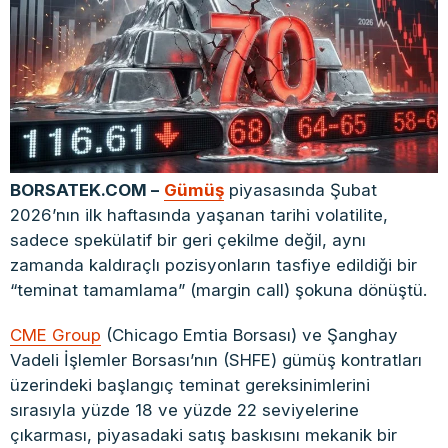
BORSATEK.COM –
Gümüş
piyasasında Şubat
2026’nın ilk haftasında yaşanan tarihi volatilite,
sadece spekülatif bir geri çekilme değil, aynı
zamanda kaldıraçlı pozisyonların tasfiye edildiği bir
“teminat tamamlama” (margin call) şokuna dönüştü.
CME Group
(Chicago Emtia Borsası) ve Şanghay
Vadeli İşlemler Borsası’nın (SHFE) gümüş kontratları
üzerindeki başlangıç teminat gereksinimlerini
sırasıyla yüzde 18 ve yüzde 22 seviyelerine
çıkarması, piyasadaki satış baskısını mekanik bir