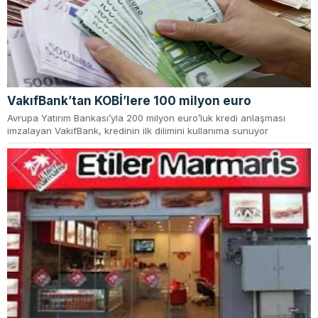
VakıfBank’tan KOBİ’lere 100 milyon euro
Avrupa Yatırım Bankası’yla 200 milyon euro’luk kredi anlaşması
imzalayan VakıfBank, kredinin ilk dilimini kullanıma sunuyor