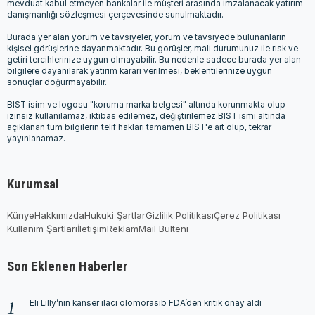
mevduat kabul etmeyen bankalar ile müşteri arasında imzalanacak yatırım
danışmanlığı sözleşmesi çerçevesinde sunulmaktadır.
Burada yer alan yorum ve tavsiyeler, yorum ve tavsiyede bulunanların
kişisel görüşlerine dayanmaktadır. Bu görüşler, mali durumunuz ile risk ve
getiri tercihlerinize uygun olmayabilir. Bu nedenle sadece burada yer alan
bilgilere dayanılarak yatırım kararı verilmesi, beklentilerinize uygun
sonuçlar doğurmayabilir.
BIST isim ve logosu "koruma marka belgesi" altında korunmakta olup
izinsiz kullanılamaz, iktibas edilemez, değiştirilemez.BIST ismi altında
açıklanan tüm bilgilerin telif hakları tamamen BIST'e ait olup, tekrar
yayınlanamaz.
Kurumsal
Künye
Hakkımızda
Hukuki Şartlar
Gizlilik Politikası
Çerez Politikası
Kullanım Şartları
İletişim
Reklam
Mail Bülteni
Son Eklenen Haberler
Eli Lilly’nin kanser ilacı olomorasib FDA’den kritik onay aldı