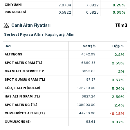
7.0704
7.0812
0.29%
ÇİN YUANI
0.5822
0.5825
0.65%
RUS RUBLESİ
Canlı Altın Fiyatları
Tümü
Serbest Piyasa Altın
Kapalıçarşı Altın
Ad
Satış ₺
Dğş.%
4342.09
2.4%
ALTIN/ONS
6660.55
2.59%
SPOT ALTIN GRAM (TL)
6653.03
2%
GRAM ALTIN SERBEST P.
97.57
3.57%
SPOT GÜMÜŞ GRAM (TL)
138750.00
0.04%
KÜLÇE ALTIN (DOLAR)
6627.24
2.59%
HAS ALTIN GRAM (TL)
138903.00
2.4%
SPOT ALTIN KG (TL)
44750.00
-0.18%
CUMHURİYET ALTINI (TL)
63.61
3.37%
GÜMÜŞ/ONS ($)