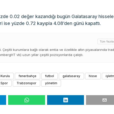
üzde 0.02 değer kazandığı bugün Galatasaray hissele
i ise yüzde 0.72 kayıpla 4.08’den günü kapattı.
Tüm Yazıla
di. Çeşitli kurumlara bağlı olarak emtia ve özellikle altın piyasalarında tra
bergHT vb) uzun yıllar çeşitli pozisyonlarda çalıştı.
 Kurulu
fenerbahçe
futbol
galatasaray
hisse
işlet
Spor
Trabzonspor
yönetim