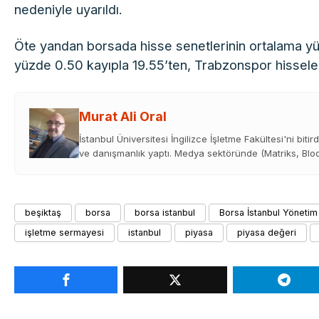
nedeniyle uyarıldı.
Öte yandan borsada hisse senetlerinin ortalama y
yüzde 0.50 kayıpla 19.55’ten, Trabzonspor hisseler
Murat Ali Oral
İstanbul Üniversitesi İngilizce İşletme Fakültesi'ni bitir
ve danışmanlık yaptı. Medya sektöründe (Matriks, Bloom
beşiktaş
borsa
borsa istanbul
Borsa İstanbul Yönetim
işletme sermayesi
istanbul
piyasa
piyasa değeri