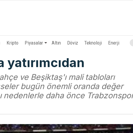
i
Kripto
Piyasalar
Altın
Döviz
Teknoloji
Enerji
a yatırımcıdan
hçe ve Beşiktaş'ı mali tabloları
sseler bugün önemli oranda değer
ynı nedenlerle daha önce Trabzonspo