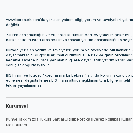
www.borsatek.com’da yer alan yatırım bilgi, yorum ve tavsiyeleri yatır
değildir.
Yatırım danışmanlığı hizmeti, aracı kurumlar, portföy yönetim şirketle
bankalar ile müşteri arasında imzalanacak yatırım danışmanlığı sözleş
Burada yer alan yorum ve tavsiyeler, yorum ve tavsiyede bulunanların k
dayanmaktadır. Bu görüşler, mali durumunuz ile risk ve getiri tercihleri
nedenle sadece burada yer alan bilgilere dayanılarak yatırım kararı ver
sonuçlar doğurmayabilir.
BIST isim ve logosu "koruma marka belgesi" altında korunmakta olup izi
edilemez, değiştirilemez.BIST ismi altında açıklanan tüm bilgilerin telif
tekrar yayınlanamaz.
Kurumsal
Künye
Hakkımızda
Hukuki Şartlar
Gizlilik Politikası
Çerez Politikası
Kullan
Mail Bülteni