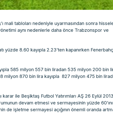
ı mali tabloları nedeniyle uyarmasından sonra hissel
 yönetimi aynı nedenlerle daha önce Trabzonspor ve
yatı yüzde 8.60 kayıpla 2.23’ten kapanırken Fenerbah
.
yıpla 585 milyon 557 bin liradan 535 milyon 200 bin l
8 milyon 870 bin lira kayıpla 827 milyon 475 bin lira
karar ile Beşiktaş Futbol Yatırımları AŞ 26 Eylül 201
 durumunun devam etmesi ve sermayesinin yüzde 60’ın
nin de işletme sermayesi açığının önemli oranda artm