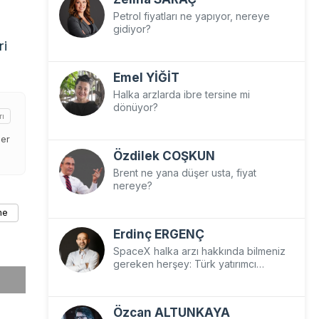
Petrol fiyatları ne yapıyor, nereye
gidiyor?
ri
Emel YİĞİT
Halka arzlarda ibre tersine mi
dönüyor?
rı
der
Özdilek COŞKUN
Brent ne yana düşer usta, fiyat
nereye?
me
Erdinç ERGENÇ
SpaceX halka arzı hakkında bilmeniz
gereken herşey: Türk yatırımcı
SpaceX’e nasıl yatırım yapar?
Özcan ALTUNKAYA