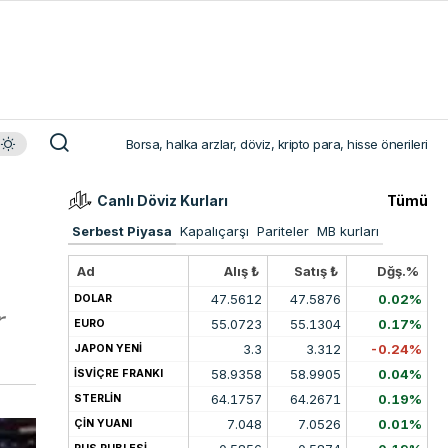
Borsa, halka arzlar, döviz, kripto para, hisse önerileri
Canlı Döviz Kurları
Tümü
Serbest Piyasa
Kapalıçarşı
Pariteler
MB kurları
Ad
Alış ₺
Satış ₺
Dğş.%
47.5612
47.5876
0.02%
DOLAR
r
55.0723
55.1304
0.17%
EURO
3.3
3.312
-0.24%
JAPON YENİ
58.9358
58.9905
0.04%
İSVİÇRE FRANKI
64.1757
64.2671
0.19%
STERLİN
7.048
7.0526
0.01%
ÇİN YUANI