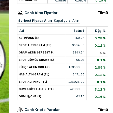
0.5856
0.5874
0.19%
RUS RUBLESİ
Canlı Altın Fiyatları
Tümü
Serbest Piyasa Altın
Kapalıçarşı Altın
Ad
Satış ₺
Dğş.%
4259.74
0.28%
ALTIN/ONS ($)
6504.08
0.12%
SPOT ALTIN GRAM (TL)
6393.24
0%
GRAM ALTIN SERBEST P.
95.03
0.1%
SPOT GÜMÜŞ GRAM (TL)
133500.00
2.89%
KÜLÇE ALTIN (DOLAR)
6471.56
0.12%
HAS ALTIN GRAM (TL)
136026.00
0.1%
SPOT ALTIN KG (TL)
42969.00
3.12%
CUMHURİYET ALTINI (TL)
62.18
0.16%
GÜMÜŞ/ONS ($)
Canlı Kripto Paralar
Tümü