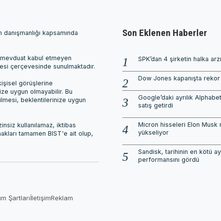
Son Eklenen Haberler
ım danışmanlığı kapsamında
ri, mevduat kabul etmeyen
SPK’dan 4 şirketin halka arz
mesi çerçevesinde sunulmaktadır.
Dow Jones kapanışta rekor 
işisel görüşlerine
nize uygun olmayabilir. Bu
Google’daki ayrılık Alphabet
ilmesi, beklentilerinize uygun
satış getirdi
Micron hisseleri Elon Musk 
nsiz kullanılamaz, iktibas
yükseliyor
 hakları tamamen BIST'e ait olup,
Sandisk, tarihinin en kötü ay
performansını gördü
ım Şartları
İletişim
Reklam