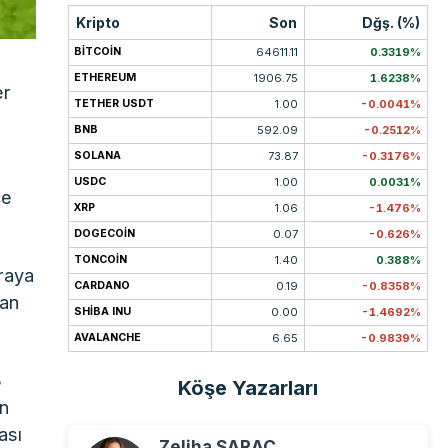
Kripto
Son
Dğş. (%)
BITCOIN
64611.11
0.3319%
ETHEREUM
1906.75
1.6238%
er
TETHER USDT
1.00
-0.0041%
BNB
592.09
-0.2512%
SOLANA
73.87
-0.3176%
USDC
1.00
0.0031%
çe
XRP
1.06
-1.476%
DOGECOIN
0.07
-0.626%
TONCOIN
1.40
0.388%
iraya
CARDANO
0.19
-0.8358%
dan
SHIBA INU
0.00
-1.4692%
AVALANCHE
6.65
-0.9839%
3
Köşe Yazarları
ın
ası
Zeliha SARAÇ