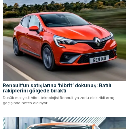
Renault’un satışlarına ‘hibrit’ dokunuş: Batılı
rakiplerini gölgede bıraktı
Düşük maliyetli hibrit teknolojisi Renault'ya zorlu elektrikli araç
geçişinde nefes aldırıyor.