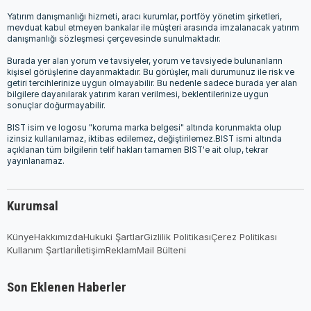
Yatırım danışmanlığı hizmeti, aracı kurumlar, portföy yönetim şirketleri,
mevduat kabul etmeyen bankalar ile müşteri arasında imzalanacak yatırım
danışmanlığı sözleşmesi çerçevesinde sunulmaktadır.
Burada yer alan yorum ve tavsiyeler, yorum ve tavsiyede bulunanların
kişisel görüşlerine dayanmaktadır. Bu görüşler, mali durumunuz ile risk ve
getiri tercihlerinize uygun olmayabilir. Bu nedenle sadece burada yer alan
bilgilere dayanılarak yatırım kararı verilmesi, beklentilerinize uygun
sonuçlar doğurmayabilir.
BIST isim ve logosu "koruma marka belgesi" altında korunmakta olup
izinsiz kullanılamaz, iktibas edilemez, değiştirilemez.BIST ismi altında
açıklanan tüm bilgilerin telif hakları tamamen BIST'e ait olup, tekrar
yayınlanamaz.
Kurumsal
Künye
Hakkımızda
Hukuki Şartlar
Gizlilik Politikası
Çerez Politikası
Kullanım Şartları
İletişim
Reklam
Mail Bülteni
Son Eklenen Haberler