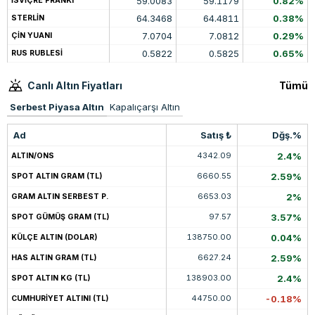
59.0083
59.1179
0.82%
İSVİÇRE FRANKI
64.3468
64.4811
0.38%
STERLİN
7.0704
7.0812
0.29%
ÇİN YUANI
0.5822
0.5825
0.65%
RUS RUBLESİ
Canlı Altın Fiyatları
Tümü
Serbest Piyasa Altın
Kapalıçarşı Altın
Ad
Satış ₺
Dğş.%
4342.09
2.4%
ALTIN/ONS
6660.55
2.59%
SPOT ALTIN GRAM (TL)
6653.03
2%
GRAM ALTIN SERBEST P.
97.57
3.57%
SPOT GÜMÜŞ GRAM (TL)
138750.00
0.04%
KÜLÇE ALTIN (DOLAR)
6627.24
2.59%
HAS ALTIN GRAM (TL)
138903.00
2.4%
SPOT ALTIN KG (TL)
44750.00
-0.18%
CUMHURİYET ALTINI (TL)