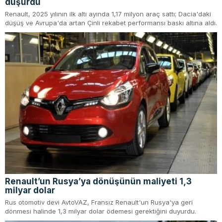
düşürdü
Renault, 2025 yılının ilk altı ayında 1,17 milyon araç sattı; Dacia'daki
düşüş ve Avrupa'da artan Çinli rekabet performansı baskı altına aldı.
Renault’un Rusya’ya dönüşünün maliyeti 1,3
milyar dolar
Rus otomotiv devi AvtoVAZ, Fransız Renault'un Rusya'ya geri
dönmesi halinde 1,3 milyar dolar ödemesi gerektiğini duyurdu.