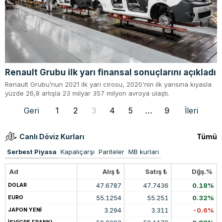
Renault Grubu ilk yarı finansal sonuçlarını açıkladı
Renault Grubu’nun 2021 ilk yarı cirosu, 2020'nin ilk yarısına kıyasla
yüzde 26,8 artışla 23 milyar 357 milyon avroya ulaştı.
Geri
1
2
3
4
5
…
9
İleri
Canlı Döviz Kurları
Tümü
Serbest Piyasa
Kapalıçarşı
Pariteler
MB kurları
Ad
Alış ₺
Satış ₺
Dğş.%
47.6787
47.7436
0.18%
DOLAR
55.1254
55.251
0.32%
EURO
3.294
3.311
-0.6%
JAPON YENİ