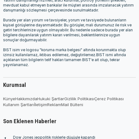
Yatırım danışmanlığı hizmeti, aracı kurumlar, portföy yönetim şirketleri,
mevduat kabul etmeyen bankalar ile müşteri arasında imzalanacak yatırım
danışmanlığı sözleşmesi çerçevesinde sunulmaktadır.
Burada yer alan yorum ve tavsiyeler, yorum ve tavsiyede bulunanların
kişisel görüşlerine dayanmaktadır. Bu görüşler, mali durumunuz ile risk ve
getiri tercihlerinize uygun olmayabilir. Bu nedenle sadece burada yer alan
bilgilere dayanılarak yatırım kararı verilmesi, beklentilerinize uygun
sonuçlar doğurmayabilir.
BIST isim ve logosu "koruma marka belgesi" altında korunmakta olup
izinsiz kullanılamaz, iktibas edilemez, değiştirilemez.BIST ismi altında
açıklanan tüm bilgilerin telif hakları tamamen BIST'e ait olup, tekrar
yayınlanamaz.
Kurumsal
Künye
Hakkımızda
Hukuki Şartlar
Gizlilik Politikası
Çerez Politikası
Kullanım Şartları
İletişim
Reklam
Mail Bülteni
Son Eklenen Haberler
Dow Jones jeopolitik risklerle düşüşle kapandı