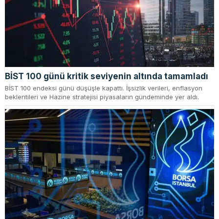
BİST 100 günü kritik seviyenin altında tamamladı
BİST 100 endeksi günü düşüşle kapattı. İşsizlik verileri, enflasyon
beklentileri ve Hazine stratejisi piyasaların gündeminde yer aldı.