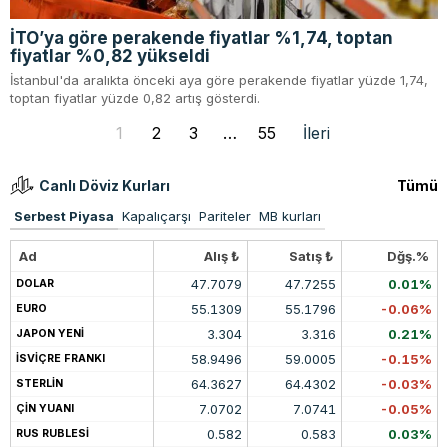
İTO’ya göre perakende fiyatlar %1,74, toptan
fiyatlar %0,82 yükseldi
İstanbul'da aralıkta önceki aya göre perakende fiyatlar yüzde 1,74,
toptan fiyatlar yüzde 0,82 artış gösterdi.
1
2
3
…
55
İleri
Canlı Döviz Kurları
Tümü
Serbest Piyasa
Kapalıçarşı
Pariteler
MB kurları
Ad
Alış ₺
Satış ₺
Dğş.%
47.7079
47.7255
0.01%
DOLAR
55.1309
55.1796
-0.06%
EURO
3.304
3.316
0.21%
JAPON YENİ
58.9496
59.0005
-0.15%
İSVİÇRE FRANKI
64.3627
64.4302
-0.03%
STERLİN
7.0702
7.0741
-0.05%
ÇİN YUANI
0.582
0.583
0.03%
RUS RUBLESİ