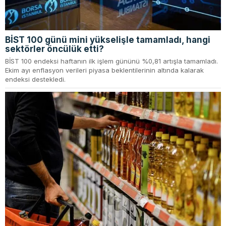
BİST 100 günü mini yükselişle tamamladı, hangi
sektörler öncülük etti?
BİST 100 endeksi haftanın ilk işlem gününü %0,81 artışla tamamladı.
Ekim ayı enflasyon verileri piyasa beklentilerinin altında kalarak
endeksi destekledi.