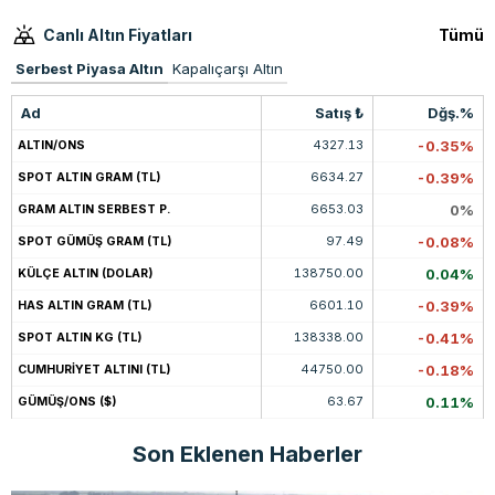
Canlı Altın Fiyatları
Tümü
Serbest Piyasa Altın
Kapalıçarşı Altın
Ad
Satış ₺
Dğş.%
4327.13
-0.35%
ALTIN/ONS
6634.27
-0.39%
SPOT ALTIN GRAM (TL)
6653.03
0%
GRAM ALTIN SERBEST P.
97.49
-0.08%
SPOT GÜMÜŞ GRAM (TL)
138750.00
0.04%
KÜLÇE ALTIN (DOLAR)
6601.10
-0.39%
HAS ALTIN GRAM (TL)
138338.00
-0.41%
SPOT ALTIN KG (TL)
44750.00
-0.18%
CUMHURİYET ALTINI (TL)
63.67
0.11%
GÜMÜŞ/ONS ($)
Son Eklenen Haberler