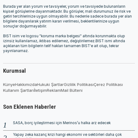
Burada yer alan yorum ve tavsiyeler, yorum ve tavsiyede bulunanların
kişisel görüşlerine dayanmaktadır. Bu görüşler, mali durumunuz ile risk ve
getiri tercihlerinize uygun olmayabilir. Bu nedenle sadece burada yer alan
bilgilere dayanılarak yatırım kararı verilmesi, beklentilerinize uygun
sonuçlar doğurmayabilir.
BIST isim ve logosu "koruma marka belgesi" altında korunmakta olup
izinsiz kullanılamaz, iktibas edilemez, değiştirilemez.BIST ismi altında
açıklanan tüm bilgilerin telif hakları tamamen BIST'e ait olup, tekrar
yayınlanamaz.
Kurumsal
Künye
Hakkımızda
Hukuki Şartlar
Gizlilik Politikası
Çerez Politikası
Kullanım Şartları
İletişim
Reklam
Mail Bülteni
Son Eklenen Haberler
SASA, borç iyileştirmesi için Merinos’u halka arz edecek
Yapay zeka kazanç krizi hangi ekonomi ve sektörleri daha çok