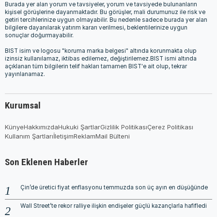
Burada yer alan yorum ve tavsiyeler, yorum ve tavsiyede bulunanların
kişisel görüşlerine dayanmaktadır. Bu görüşler, mali durumunuz ile risk ve
getiri tercihlerinize uygun olmayabilir. Bu nedenle sadece burada yer alan
bilgilere dayanılarak yatırım kararı verilmesi, beklentilerinize uygun
sonuçlar doğurmayabilir.
BIST isim ve logosu "koruma marka belgesi" altında korunmakta olup
izinsiz kullanılamaz, iktibas edilemez, değiştirilemez.BIST ismi altında
açıklanan tüm bilgilerin telif hakları tamamen BIST'e ait olup, tekrar
yayınlanamaz.
Kurumsal
Künye
Hakkımızda
Hukuki Şartlar
Gizlilik Politikası
Çerez Politikası
Kullanım Şartları
İletişim
Reklam
Mail Bülteni
Son Eklenen Haberler
Çin’de üretici fiyat enflasyonu temmuzda son üç ayın en düşüğünde
Wall Street’te rekor ralliye ilişkin endişeler güçlü kazançlarla hafifledi