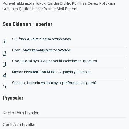
Künye
Hakkımızda
Hukuki Şartlar
Gizlilik Politikası
Çerez Politikası
Kullanım Şartları
İletişim
Reklam
Mail Bülteni
Son Eklenen Haberler
SPK’dan 4 şirketin halka arzına onay
Dow Jones kapanışta rekor tazeledi
Google’daki ayrılık Alphabet hisselerine satış getirdi
Micron hisseleri Elon Musk rüzgarıyla yükseliyor
Sandisk, tarihinin en kötü aylık performansını gördü
Piyasalar
Kripto Para Fiyatları
Canlı Altın Fiyatları