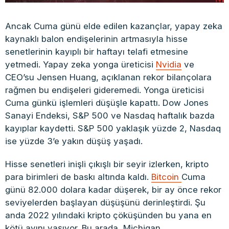
Ancak Cuma günü elde edilen kazançlar, yapay zeka
kaynaklı balon endişelerinin artmasıyla hisse
senetlerinin kayıplı bir haftayı telafi etmesine
yetmedi. Yapay zeka yonga üreticisi
Nvidia
ve
CEO’su Jensen Huang, açıklanan rekor bilançolara
rağmen bu endişeleri gideremedi. Yonga üreticisi
Cuma günkü işlemleri düşüşle kapattı. Dow Jones
Sanayi Endeksi, S&P 500 ve Nasdaq haftalık bazda
kayıplar kaydetti. S&P 500 yaklaşık yüzde 2, Nasdaq
ise yüzde 3’e yakın düşüş yaşadı.
Hisse senetleri inişli çıkışlı bir seyir izlerken, kripto
para birimleri de baskı altında kaldı.
Bitcoin
Cuma
günü 82.000 dolara kadar düşerek, bir ay önce rekor
seviyelerden başlayan düşüşünü derinleştirdi. Şu
anda 2022 yılındaki kripto çöküşünden bu yana en
kötü ayını yaşıyor. Bu arada, Michigan