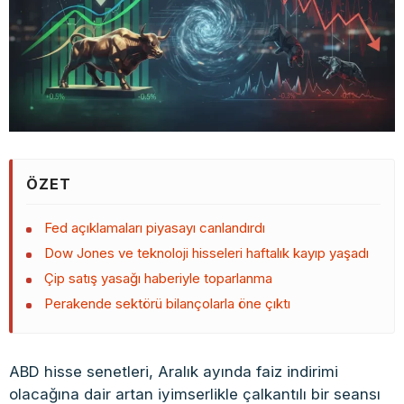
ÖZET
Fed açıklamaları piyasayı canlandırdı
Dow Jones ve teknoloji hisseleri haftalık kayıp yaşadı
Çip satış yasağı haberiyle toparlanma
Perakende sektörü bilançolarla öne çıktı
ABD hisse senetleri, Aralık ayında faiz indirimi
olacağına dair artan iyimserlikle çalkantılı bir seansı