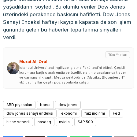
yaşadıklarını söyledi. Bu olumlu veriler Dow Jones
üzerindeki perakende baskısını hafifletti. Dow Jones
Sanayi Endeksi haftayı kayıpla kapatsa da son işlem
gününde gelen bu haberler toparlanma sinyalleri
verdi.
Tüm Yazıları
Murat Ali Oral
İstanbul Üniversitesi İngilizce İşletme Fakültesi'ni bitirdi. Çeşitli
kurumlara bağlı olarak emtia ve özellikle altın piyasalarında trader
ve danışmanlık yaptı. Medya sektöründe (Matriks, BloombergHT
vb) uzun yıllar çeşitli pozisyonlarda çalıştı.
ABD piyasaları
borsa
dow jones
dow jones sanayi endeksi
ekonomi
faiz indirimi
Fed
hisse senedi
nasdaq
nvidia
S&P 500