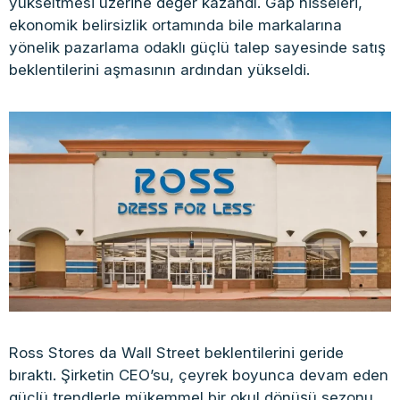
yükseltmesi üzerine değer kazandı. Gap hisseleri,
ekonomik belirsizlik ortamında bile markalarına
yönelik pazarlama odaklı güçlü talep sayesinde satış
beklentilerini aşmasının ardından yükseldi.
Ross Stores da Wall Street beklentilerini geride
bıraktı. Şirketin CEO’su, çeyrek boyunca devam eden
güçlü trendlerle mükemmel bir okul dönüşü sezonu