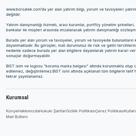
www.borsatek.com’da yer alan yatırım bilgi, yorum ve tavsiyeleri yatır
değildir.
Yatırım danışmanlığı hizmeti, aracı kurumlar, portföy yönetim şirketle
bankalar ile müşteri arasında imzalanacak yatırım danışmanlığı sözleş
Burada yer alan yorum ve tavsiyeler, yorum ve tavsiyede bulunanların k
dayanmaktadır. Bu görüşler, mali durumunuz ile risk ve getiri tercihleri
nedenle sadece burada yer alan bilgilere dayanılarak yatırım kararı ver
sonuçlar doğurmayabilir.
BIST isim ve logosu "koruma marka belgesi" altında korunmakta olup izi
edilemez, değiştirilemez.BIST ismi altında açıklanan tüm bilgilerin telif
tekrar yayınlanamaz.
Kurumsal
Künye
Hakkımızda
Hukuki Şartlar
Gizlilik Politikası
Çerez Politikası
Kullan
Mail Bülteni