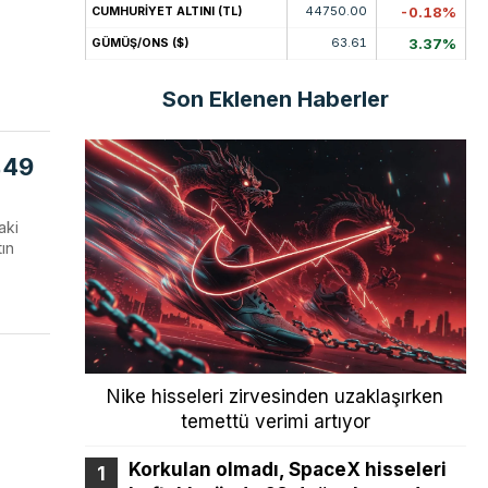
44750.00
-0.18%
CUMHURİYET ALTINI (TL)
63.61
3.37%
GÜMÜŞ/ONS ($)
Son Eklenen Haberler
%49
aki
tın
Nike hisseleri zirvesinden uzaklaşırken
temettü verimi artıyor
Korkulan olmadı, SpaceX hisseleri