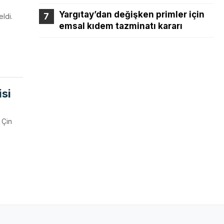
Yargıtay’dan değişken primler için
ldi.
emsal kıdem tazminatı kararı
isi
 Çin