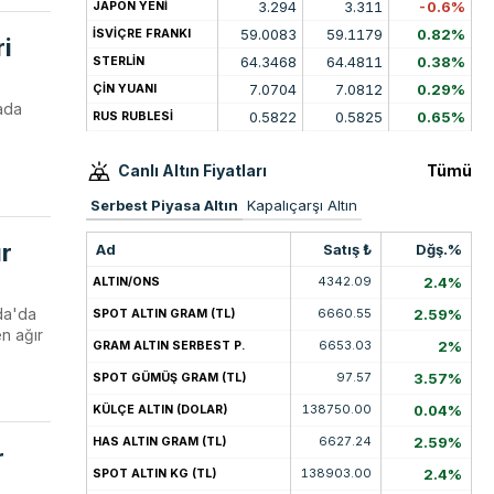
3.294
3.311
-0.6%
JAPON YENİ
59.0083
59.1179
0.82%
İSVİÇRE FRANKI
ri
64.3468
64.4811
0.38%
STERLİN
7.0704
7.0812
0.29%
ÇİN YUANI
ada
0.5822
0.5825
0.65%
RUS RUBLESİ
Canlı Altın Fiyatları
Tümü
Serbest Piyasa Altın
Kapalıçarşı Altın
ır
Ad
Satış ₺
Dğş.%
4342.09
2.4%
ALTIN/ONS
da'da
6660.55
2.59%
SPOT ALTIN GRAM (TL)
n ağır
6653.03
2%
GRAM ALTIN SERBEST P.
97.57
3.57%
SPOT GÜMÜŞ GRAM (TL)
138750.00
0.04%
KÜLÇE ALTIN (DOLAR)
6627.24
2.59%
HAS ALTIN GRAM (TL)
r
138903.00
2.4%
SPOT ALTIN KG (TL)