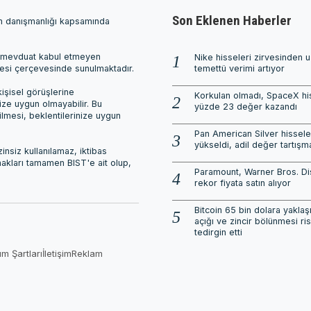
Son Eklenen Haberler
ım danışmanlığı kapsamında
ri, mevduat kabul etmeyen
Nike hisseleri zirvesinden 
mesi çerçevesinde sunulmaktadır.
temettü verimi artıyor
işisel görüşlerine
Korkulan olmadı, SpaceX his
nize uygun olmayabilir. Bu
yüzde 23 değer kazandı
ilmesi, beklentilerinize uygun
Pan American Silver hissele
yükseldi, adil değer tartışm
nsiz kullanılamaz, iktibas
 hakları tamamen BIST'e ait olup,
Paramount, Warner Bros. Di
rekor fiyata satın alıyor
Bitcoin 65 bin dolara yaklaş
açığı ve zincir bölünmesi ris
tedirgin etti
ım Şartları
İletişim
Reklam