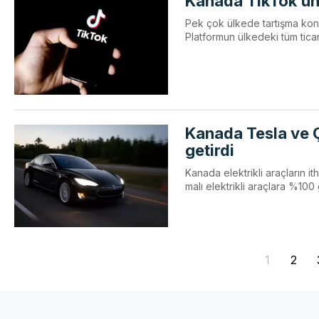
Kanada TikTok’un 
Pek çok ülkede tartışma kon
Platformun ülkedeki tüm ticari
Kanada Tesla ve Ç
getirdi
Kanada elektrikli araçların i
malı elektrikli araçlara %10
1
2