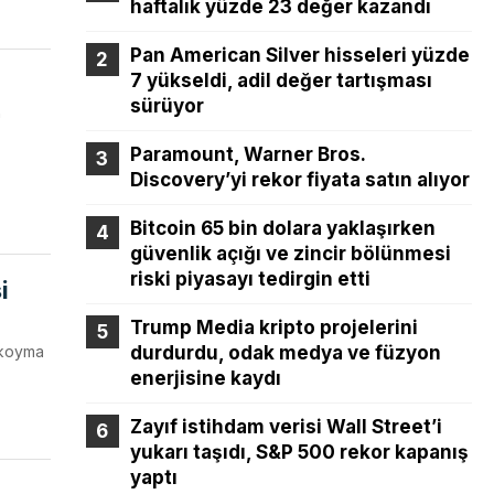
haftalık yüzde 23 değer kazandı
Pan American Silver hisseleri yüzde
7 yükseldi, adil değer tartışması
sürüyor
"
Paramount, Warner Bros.
Discovery’yi rekor fiyata satın alıyor
Bitcoin 65 bin dolara yaklaşırken
güvenlik açığı ve zincir bölünmesi
riski piyasayı tedirgin etti
i
Trump Media kripto projelerini
 koyma
durdurdu, odak medya ve füzyon
enerjisine kaydı
Zayıf istihdam verisi Wall Street’i
yukarı taşıdı, S&P 500 rekor kapanış
yaptı