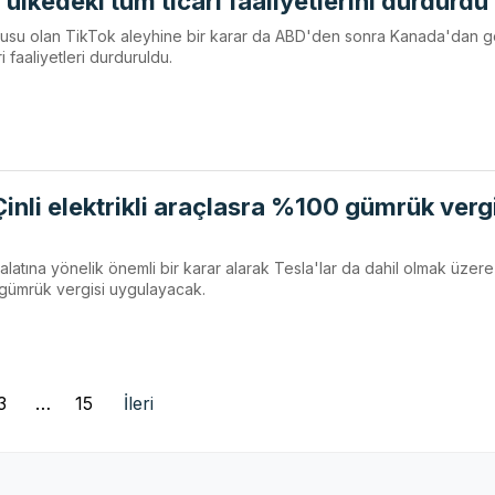
ülkedeki tüm ticari faaliyetlerini durdurdu
usu olan TikTok aleyhine bir karar da ABD'den sonra Kanada'dan ge
 faaliyetleri durduruldu.
inli elektrikli araçlasra %100 gümrük verg
thalatına yönelik önemli bir karar alarak Tesla'lar da dahil olmak üzere
0 gümrük vergisi uygulayacak.
3
…
15
İleri