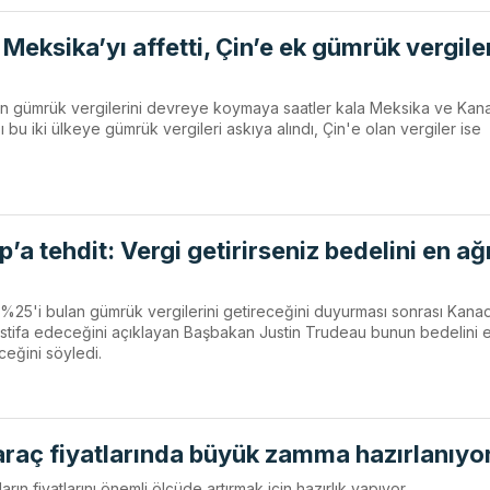
eksika’yı affetti, Çin’e ek gümrük vergile
n gümrük vergilerini devreye koymaya saatler kala Meksika ve Kan
ı bu iki ülkeye gümrük vergileri askıya alındı, Çin'e olan vergiler ise
 tehdit: Vergi getirirseniz bedelini en ağ
25'i bulan gümrük vergilerini getireceğini duyurması sonrası Kana
istifa edeceğini açıklayan Başbakan Justin Trudeau bunun bedelini e
ceğini söyledi.
raç fiyatlarında büyük zamma hazırlanıyo
ın fiyatlarını önemli ölçüde artırmak için hazırlık yapıyor.