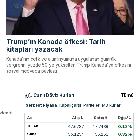
Trump’ın Kanada öfkesi: Tarih
kitapları yazacak
Kanada'nın çelik ve alüminyumuna uygulanan gümrük
vergilerini yüzde 50'ye yükselten Trump Kanada'ya öfkesini
sosyal medyada paylaştı.
Canlı Döviz Kurları
Tümü
Serbest Piyasa
Kapalıçarşı
Pariteler
MB kurları
zlendi.
Ad
Alış ₺
Satış ₺
Dğş.%
47.6787
47.7436
0.18%
DOLAR
55.1254
55.251
0.32%
EURO