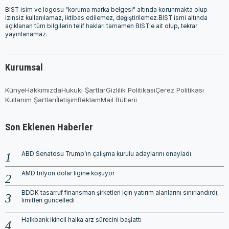
BIST isim ve logosu "koruma marka belgesi" altında korunmakta olup
izinsiz kullanılamaz, iktibas edilemez, değiştirilemez.BIST ismi altında
açıklanan tüm bilgilerin telif hakları tamamen BIST'e ait olup, tekrar
yayınlanamaz.
Kurumsal
Künye
Hakkımızda
Hukuki Şartlar
Gizlilik Politikası
Çerez Politikası
Kullanım Şartları
İletişim
Reklam
Mail Bülteni
Son Eklenen Haberler
ABD Senatosu Trump’ın çalışma kurulu adaylarını onayladı
AMD trilyon dolar ligine koşuyor
BDDK tasarruf finansman şirketleri için yatırım alanlarını sınırlandırdı,
limitleri güncelledi
Halkbank ikincil halka arz sürecini başlattı