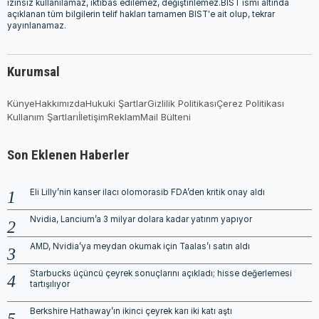
izinsiz kullanılamaz, iktibas edilemez, değiştirilemez.BIST ismi altında
açıklanan tüm bilgilerin telif hakları tamamen BIST'e ait olup, tekrar
yayınlanamaz.
Kurumsal
Künye
Hakkımızda
Hukuki Şartlar
Gizlilik Politikası
Çerez Politikası
Kullanım Şartları
İletişim
Reklam
Mail Bülteni
Son Eklenen Haberler
Eli Lilly’nin kanser ilacı olomorasib FDA’den kritik onay aldı
Nvidia, Lancium’a 3 milyar dolara kadar yatırım yapıyor
AMD, Nvidia’ya meydan okumak için Taalas’ı satın aldı
Starbucks üçüncü çeyrek sonuçlarını açıkladı; hisse değerlemesi
tartışılıyor
Berkshire Hathaway’ın ikinci çeyrek karı iki katı aştı