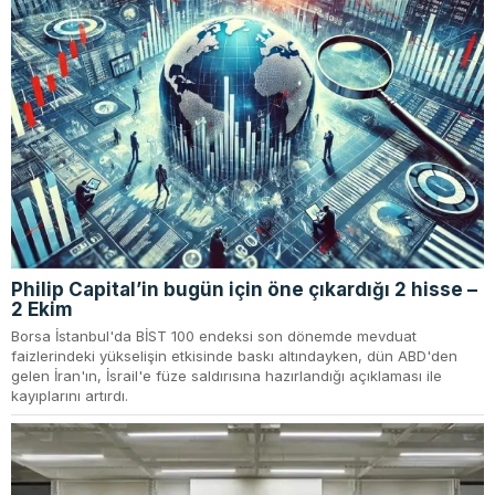
Philip Capital’in bugün için öne çıkardığı 2 hisse –
2 Ekim
Borsa İstanbul'da BİST 100 endeksi son dönemde mevduat
faizlerindeki yükselişin etkisinde baskı altındayken, dün ABD'den
gelen İran'ın, İsrail'e füze saldırısına hazırlandığı açıklaması ile
kayıplarını artırdı.