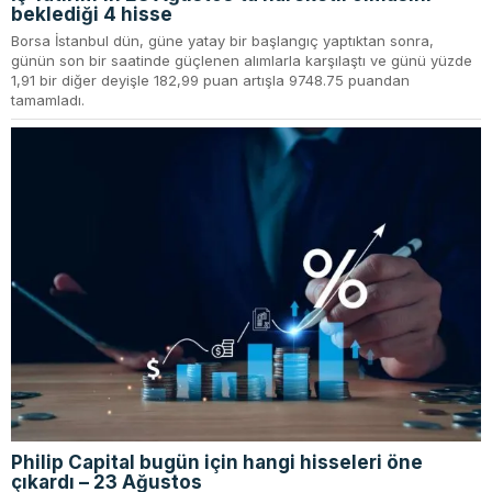
beklediği 4 hisse
Borsa İstanbul dün, güne yatay bir başlangıç yaptıktan sonra,
günün son bir saatinde güçlenen alımlarla karşılaştı ve günü yüzde
1,91 bir diğer deyişle 182,99 puan artışla 9748.75 puandan
tamamladı.
Philip Capital bugün için hangi hisseleri öne
çıkardı – 23 Ağustos