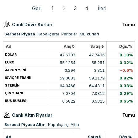
Geri
1
2
3
4
İleri
Canlı Döviz Kurları
Tümü
Serbest Piyasa
Kapalıçarşı
Pariteler
MB kurları
Ad
Alış ₺
Satış ₺
Dğş.%
47.6787
47.7436
0.18%
DOLAR
55.1254
55.251
0.32%
EURO
3.294
3.311
-0.6%
JAPON YENİ
59.0083
59.1179
0.82%
İSVİÇRE FRANKI
64.3468
64.4811
0.38%
STERLİN
7.0704
7.0812
0.29%
ÇİN YUANI
0.5822
0.5825
0.65%
RUS RUBLESİ
Canlı Altın Fiyatları
Tümü
Serbest Piyasa Altın
Kapalıçarşı Altın
Ad
Satış ₺
Dğş.%