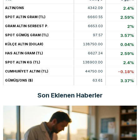
4342.09
2.4%
ALTIN/ONS
6660.55
2.59%
SPOT ALTIN GRAM (TL)
6653.03
2%
GRAM ALTIN SERBEST P.
97.57
3.57%
SPOT GÜMÜŞ GRAM (TL)
138750.00
0.04%
KÜLÇE ALTIN (DOLAR)
6627.24
2.59%
HAS ALTIN GRAM (TL)
138903.00
2.4%
SPOT ALTIN KG (TL)
44750.00
-0.18%
CUMHURİYET ALTINI (TL)
63.61
3.37%
GÜMÜŞ/ONS ($)
Son Eklenen Haberler