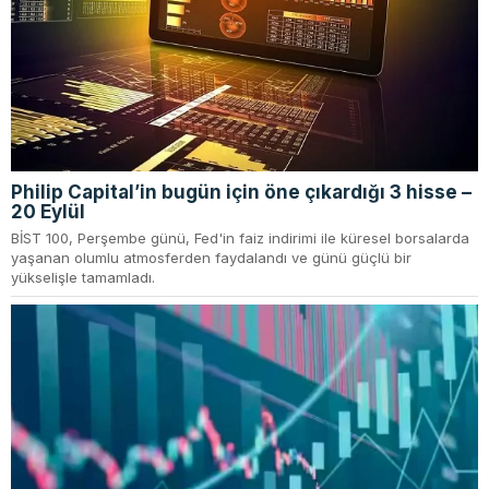
Philip Capital’in bugün için öne çıkardığı 3 hisse –
20 Eylül
BİST 100, Perşembe günü, Fed'in faiz indirimi ile küresel borsalarda
yaşanan olumlu atmosferden faydalandı ve günü güçlü bir
yükselişle tamamladı.