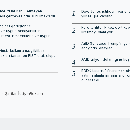
ri, mevduat kabul etmeyen
Dow Jones istihdam verisi 
mesi çerçevesinde sunulmaktadır.
yükselişle kapandı
işisel görüşlerine
Ford tarihte ilk kez dört ka
nize uygun olmayabilir. Bu
üretmeyi planlıyor
ilmesi, beklentilerinize uygun
ABD Senatosu Trump’ın çalı
adaylarını onayladı
nsiz kullanılamaz, iktibas
 hakları tamamen BIST'e ait olup,
AMD trilyon dolar ligine ko
BDDK tasarruf finansman şirk
yatırım alanlarını sınırlandırdı
güncelledi
ım Şartları
İletişim
Reklam