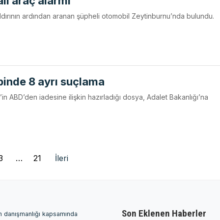
lı araç alarmı
dırının ardından aranan şüpheli otomobil Zeytinburnu’nda bulundu.
ebinde 8 ayrı suçlama
’in ABD’den iadesine ilişkin hazırladığı dosya, Adalet Bakanlığı’na
3
…
21
İleri
Son Eklenen Haberler
ım danışmanlığı kapsamında