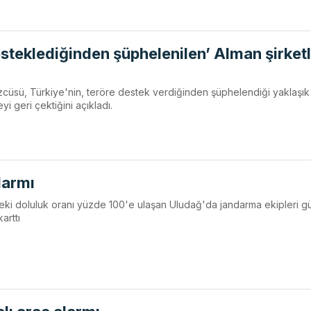
esteklediğinden şüphelenilen’ Alman şirketl
özcüsü, Türkiye'nin, teröre destek verdiğinden şüphelendiği yaklaşı
yi geri çektiğini açıkladı.
larmı
rdeki doluluk oranı yüzde 100'e ulaşan Uludağ'da jandarma ekipleri g
arttı