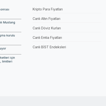
Kripto Para Fiyatları
sonrası
Canlı Altın Fiyatları
pılı Mustang
Canlı Döviz Kurları
şma kurulu
Canlı Emtia Fiyatları
Canlı BİST Endeksleri
şuyor
etleri için
, limitleri