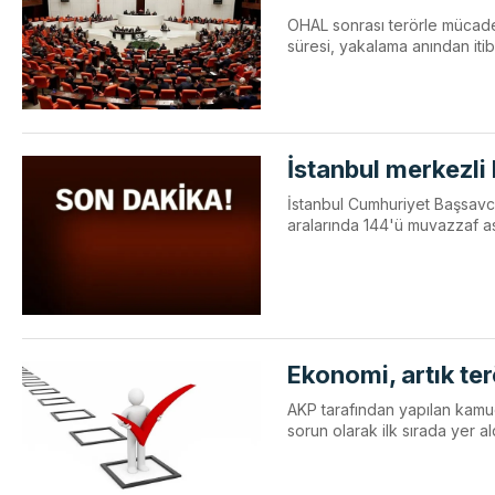
OHAL sonrası terörle mücadel
süresi, yakalama anından it
İstanbul merkezli
İstanbul Cumhuriyet Başsavcı
aralarında 144'ü muvazzaf as
Ekonomi, artık te
AKP tarafından yapılan kamu
sorun olarak ilk sırada yer al