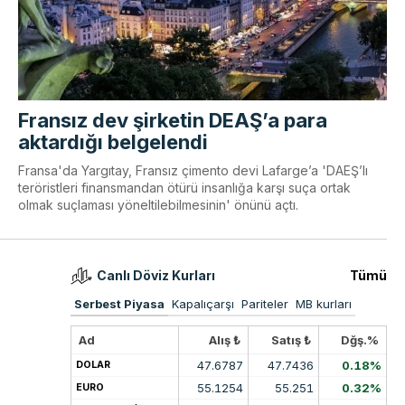
Fransız dev şirketin DEAŞ’a para
aktardığı belgelendi
Fransa'da Yargıtay, Fransız çimento devi Lafarge’a 'DAEŞ’lı
teröristleri finansmandan ötürü insanlığa karşı suça ortak
olmak suçlaması yöneltilebilmesinin' önünü açtı.
Canlı Döviz Kurları
Tümü
Serbest Piyasa
Kapalıçarşı
Pariteler
MB kurları
Ad
Alış ₺
Satış ₺
Dğş.%
47.6787
47.7436
0.18%
DOLAR
55.1254
55.251
0.32%
EURO