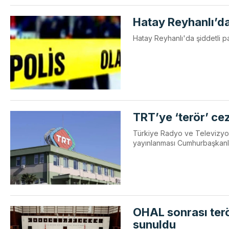
Hatay Reyhanlı’da t
Hatay Reyhanlı'da şiddetli 
TRT’ye ‘terör’ ce
Türkiye Radyo ve Televizyon
yayınlanması Cumhurbaşkanlığı
OHAL sonrası terö
sunuldu