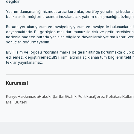
değildir.
Yatırım danışmanlığı hizmeti, aracı kurumlar, portföy yönetim şirketle
bankalar ile müşteri arasında imzalanacak yatırım danışmanlığı sözleş
Burada yer alan yorum ve tavsiyeler, yorum ve tavsiyede bulunanların k
dayanmaktadır. Bu görüşler, mali durumunuz ile risk ve getiri tercihleri
nedenle sadece burada yer alan bilgilere dayanılarak yatırım kararı ver
sonuçlar doğurmayabilir.
BIST isim ve logosu "koruma marka belgesi" altında korunmakta olup izi
edilemez, değiştirilemez.BIST ismi altında açıklanan tüm bilgilerin telif
tekrar yayınlanamaz.
Kurumsal
Künye
Hakkımızda
Hukuki Şartlar
Gizlilik Politikası
Çerez Politikası
Kullan
Mail Bülteni