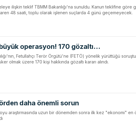
eye ilişkin teklif TBMM Bakanlığı'na sunuldu. Kanun teklifine göre g
ibaren 48 saati, toplu olarak işlenen suçlarda 4 günü geçemeyecek.
 büyük operasyon! 170 gözaltı…
lığı'nın, Fetullahçı Terör Örgütü'ne (FETÖ) yönelik yürüttüğü soruş
ker olmak üzere 170 kişi hakkında gözaltı kararı alındı.
rörden daha önemli sorun
oyu araştırmasında uzun bir dönemden sonra ilk kez "ekonomi" en 
dı