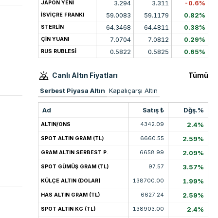
3.294
3.311
-0.6%
JAPON YENİ
59.0083
59.1179
0.82%
İSVİÇRE FRANKI
64.3468
64.4811
0.38%
STERLİN
7.0704
7.0812
0.29%
ÇİN YUANI
0.5822
0.5825
0.65%
RUS RUBLESİ
Canlı Altın Fiyatları
Tümü
Serbest Piyasa Altın
Kapalıçarşı Altın
Ad
Satış ₺
Dğş.%
4342.09
2.4%
ALTIN/ONS
6660.55
2.59%
SPOT ALTIN GRAM (TL)
6658.99
2.09%
GRAM ALTIN SERBEST P.
97.57
3.57%
SPOT GÜMÜŞ GRAM (TL)
138700.00
1.99%
KÜLÇE ALTIN (DOLAR)
6627.24
2.59%
HAS ALTIN GRAM (TL)
138903.00
2.4%
SPOT ALTIN KG (TL)