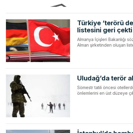
Türkiye ‘terörü d
listesini geri çekti
Almanya İçişleri Bakanlığı s
Alman şirketinden oluşan liste
Uludağ’da terör a
Sömestr tatili öncesi otelle
önlemlerini en üst düzeye çık