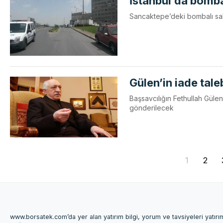
İstanbul’da bomba
Sancaktepe’deki bombalı sal
Gülen’in iade tal
Başsavcılığın Fethullah Gülen
gönderilecek
1
2
www.borsatek.com’da yer alan yatırım bilgi, yorum ve tavsiyeleri yatır