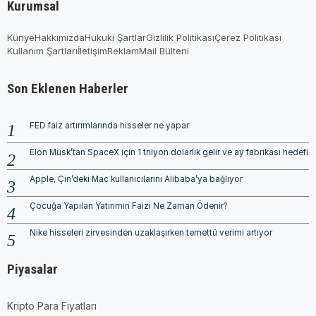
Kurumsal
Künye
Hakkımızda
Hukuki Şartlar
Gizlilik Politikası
Çerez Politikası
Kullanım Şartları
İletişim
Reklam
Mail Bülteni
Son Eklenen Haberler
FED faiz artırımlarında hisseler ne yapar
Elon Musk’tan SpaceX için 1 trilyon dolarlık gelir ve ay fabrikası hedefi
Apple, Çin’deki Mac kullanıcılarını Alibaba’ya bağlıyor
Çocuğa Yapılan Yatırımın Faizi Ne Zaman Ödenir?
Nike hisseleri zirvesinden uzaklaşırken temettü verimi artıyor
Piyasalar
Kripto Para Fiyatları