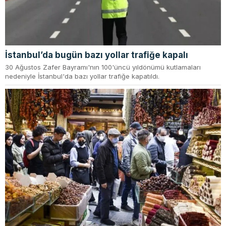
İstanbul’da bugün bazı yollar trafiğe kapalı
30 Ağustos Zafer Bayramı'nın 100'üncü yıldönümü kutlamaları
nedeniyle İstanbul'da bazı yollar trafiğe kapatıldı.