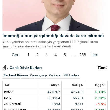
İmamoğlu’nun yargılandığı davada karar çıkmadı
YSK üyelerine hakaret iddiasıyla yargılanan İBB Başkanı Ekrem
İmamoğlu'nun davası ileri bir tarihe ertelendi.
Geri
1
2
3
4
5
…
238
İleri
Canlı Döviz Kurları
Tümü
Serbest Piyasa
Kapalıçarşı
Pariteler
MB kurları
Ad
Alış ₺
Satış ₺
Dğş.%
47.6787
47.7436
0.18%
DOLAR
55.1254
55.251
0.32%
EURO
3.294
3.311
-0.6%
JAPON YENİ