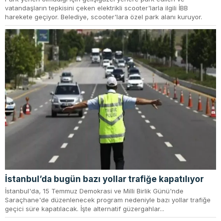
vatandaşların tepkisini çeken elektrikli scooter'larla ilgili İBB
harekete geçiyor. Belediye, scooter'lara özel park alanı kuruyor.
İstanbul’da bugün bazı yollar trafiğe kapatılıyor
İstanbul'da, 15 Temmuz Demokrasi ve Milli Birlik Günü'nde
Saraçhane'de düzenlenecek program nedeniyle bazı yollar trafiğe
geçici süre kapatılacak. İşte alternatif güzergahlar...