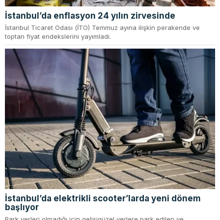
İstanbul’da enflasyon 24 yılın zirvesinde
İstanbul Ticaret Odası (İTO) Temmuz ayına ilişkin perakende ve
toptan fiyat endekslerini yayımladı.
İstanbul’da elektrikli scooter’larda yeni dönem
başlıyor
Park yerleri olmadığı için gelişigüzel yerlere park edilen ve