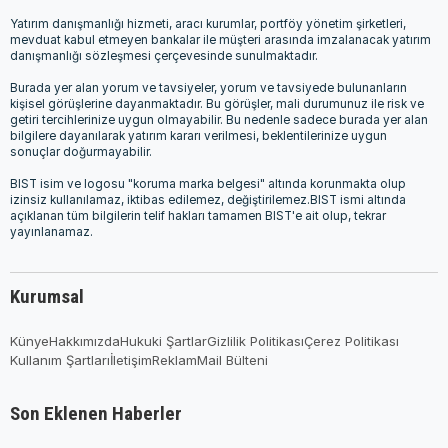
Yatırım danışmanlığı hizmeti, aracı kurumlar, portföy yönetim şirketleri,
mevduat kabul etmeyen bankalar ile müşteri arasında imzalanacak yatırım
danışmanlığı sözleşmesi çerçevesinde sunulmaktadır.
Burada yer alan yorum ve tavsiyeler, yorum ve tavsiyede bulunanların
kişisel görüşlerine dayanmaktadır. Bu görüşler, mali durumunuz ile risk ve
getiri tercihlerinize uygun olmayabilir. Bu nedenle sadece burada yer alan
bilgilere dayanılarak yatırım kararı verilmesi, beklentilerinize uygun
sonuçlar doğurmayabilir.
BIST isim ve logosu "koruma marka belgesi" altında korunmakta olup
izinsiz kullanılamaz, iktibas edilemez, değiştirilemez.BIST ismi altında
açıklanan tüm bilgilerin telif hakları tamamen BIST'e ait olup, tekrar
yayınlanamaz.
Kurumsal
Künye
Hakkımızda
Hukuki Şartlar
Gizlilik Politikası
Çerez Politikası
Kullanım Şartları
İletişim
Reklam
Mail Bülteni
Son Eklenen Haberler