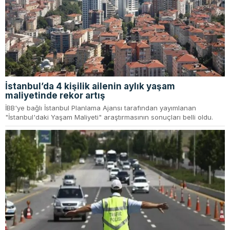
İstanbul’da 4 kişilik ailenin aylık yaşam
maliyetinde rekor artış
İBB'ye bağlı İstanbul Planlama Ajansı tarafından yayımlanan
"İstanbul'daki Yaşam Maliyeti" araştırmasının sonuçları belli oldu.