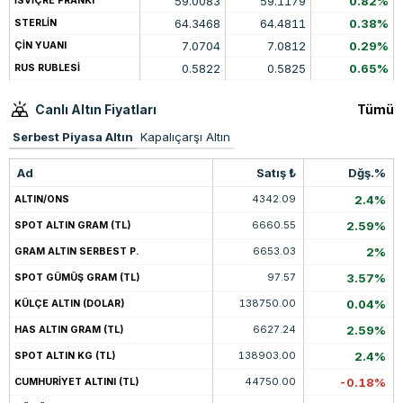
59.0083
59.1179
0.82%
İSVİÇRE FRANKI
64.3468
64.4811
0.38%
STERLİN
7.0704
7.0812
0.29%
ÇİN YUANI
0.5822
0.5825
0.65%
RUS RUBLESİ
Canlı Altın Fiyatları
Tümü
Serbest Piyasa Altın
Kapalıçarşı Altın
Ad
Satış ₺
Dğş.%
4342.09
2.4%
ALTIN/ONS
6660.55
2.59%
SPOT ALTIN GRAM (TL)
6653.03
2%
GRAM ALTIN SERBEST P.
97.57
3.57%
SPOT GÜMÜŞ GRAM (TL)
138750.00
0.04%
KÜLÇE ALTIN (DOLAR)
6627.24
2.59%
HAS ALTIN GRAM (TL)
138903.00
2.4%
SPOT ALTIN KG (TL)
44750.00
-0.18%
CUMHURİYET ALTINI (TL)