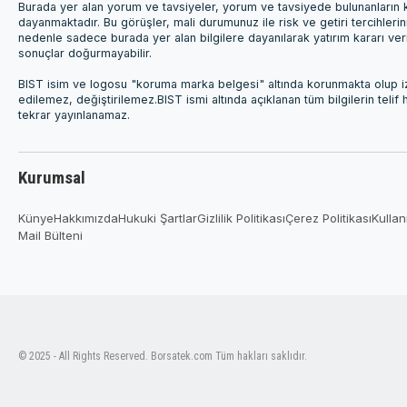
Burada yer alan yorum ve tavsiyeler, yorum ve tavsiyede bulunanların k
dayanmaktadır. Bu görüşler, mali durumunuz ile risk ve getiri tercihleri
nedenle sadece burada yer alan bilgilere dayanılarak yatırım kararı ver
sonuçlar doğurmayabilir.
BIST isim ve logosu "koruma marka belgesi" altında korunmakta olup izi
edilemez, değiştirilemez.BIST ismi altında açıklanan tüm bilgilerin telif
tekrar yayınlanamaz.
Kurumsal
Künye
Hakkımızda
Hukuki Şartlar
Gizlilik Politikası
Çerez Politikası
Kullan
Mail Bülteni
© 2025 - All Rights Reserved. Borsatek.com Tüm hakları saklıdır.