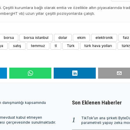
di. Çeşitli kurumlara bağlı olarak emtia ve özellikle altın piyasalarında tra
bergHT vb) uzun yıllar çeşitli pozisyonlarda çalıştı.
borsa
borsa istanbul
dolar
ekim
elektronik
faiz
ya
satış
temmuz
tl
Türk
türk hava yolları
türk
Son Eklenen Haberler
ım danışmanlığı kapsamında
ri, mevduat kabul etmeyen
TikTok’un ana şirketi ByteDa
mesi çerçevesinde sunulmaktadır.
parametreli yapay zeka mode