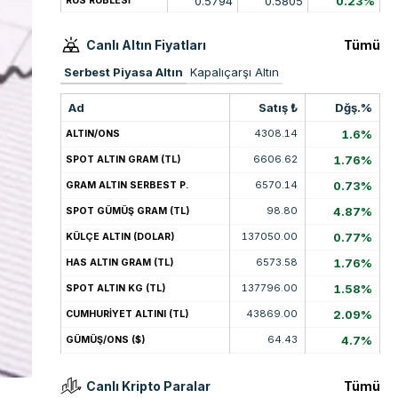
0.5794
0.5805
0.23%
RUS RUBLESİ
Canlı Altın Fiyatları
Tümü
Serbest Piyasa Altın
Kapalıçarşı Altın
Ad
Satış ₺
Dğş.%
4308.14
1.6%
ALTIN/ONS
6606.62
1.76%
SPOT ALTIN GRAM (TL)
6570.14
0.73%
GRAM ALTIN SERBEST P.
98.80
4.87%
SPOT GÜMÜŞ GRAM (TL)
137050.00
0.77%
KÜLÇE ALTIN (DOLAR)
6573.58
1.76%
HAS ALTIN GRAM (TL)
137796.00
1.58%
SPOT ALTIN KG (TL)
43869.00
2.09%
CUMHURİYET ALTINI (TL)
64.43
4.7%
GÜMÜŞ/ONS ($)
Canlı Kripto Paralar
Tümü