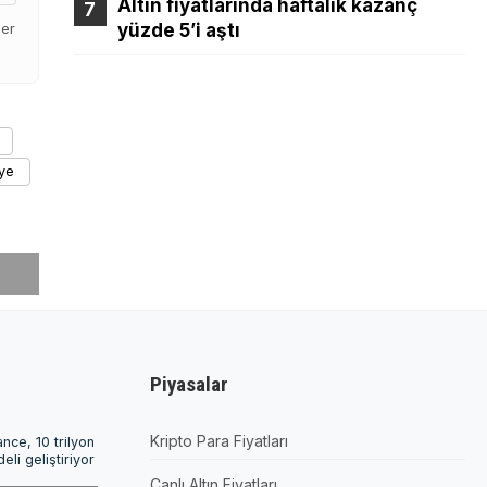
Altın fiyatlarında haftalık kazanç
der
yüzde 5’i aştı
iye
Piyasalar
Kripto Para Fiyatları
nce, 10 trilyon
li geliştiriyor
Canlı Altın Fiyatları