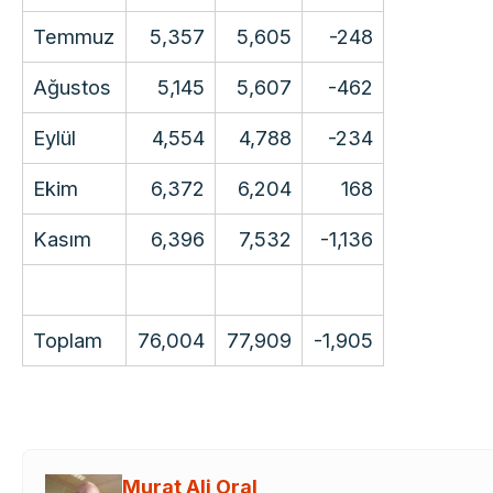
Temmuz
5,357
5,605
-248
Ağustos
5,145
5,607
-462
Eylül
4,554
4,788
-234
Ekim
6,372
6,204
168
Kasım
6,396
7,532
-1,136
Toplam
76,004
77,909
-1,905
Murat Ali Oral