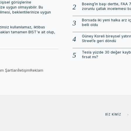
işisel görüşlerine
Boeing’in başı dertte, FAA 
nize uygun olmayabilir. Bu
zorunlu çatlak incelemesi ba
ilmesi, beklentilerinize uygun
Borsada iki yeni halka arz içi
belli oldu
nsiz kullanılamaz, iktibas
 hakları tamamen BIST'e ait olup,
Güney Koreli bireysel yatırı
Street’e geri döndü
Tesla yüzde 30 değer kayb
fırsat mı?
ım Şartları
İletişim
Reklam
BIZ KIMIZ