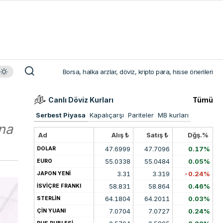
Borsa, halka arzlar, döviz, kripto para, hisse önerileri
Canlı Döviz Kurları
Tümü
Serbest Piyasa
Kapalıçarşı
Pariteler
MB kurları
ına
Ad
Alış ₺
Satış ₺
Dğş.%
47.6999
47.7096
0.17%
DOLAR
55.0338
55.0484
0.05%
EURO
3.31
3.319
-0.24%
JAPON YENİ
58.831
58.864
0.46%
İSVİÇRE FRANKI
64.1804
64.2011
0.03%
STERLİN
7.0704
7.0727
0.24%
ÇİN YUANI