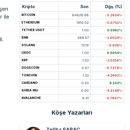
Kripto
Son
Dğş. (%)
işen
BITCOIN
64628.88
-0.2624%
r ile
ETHEREUM
1910.02
-0.0751%
TETHER USDT
1.00
0.0361%
BNB
588.57
-1.0024%
i.
SOLANA
73.19
-0.936%
USDC
1.00
0.0054%
XRP
1.03
-2.0316%
DOGECOIN
0.07
-0.7278%
TONCOIN
1.33
-4.3992%
CARDANO
0.20
6.102%
SHIBA INU
0.00
-4.1148%
AVALANCHE
6.41
-3.7867%
Köşe Yazarları
Zeliha SARAÇ