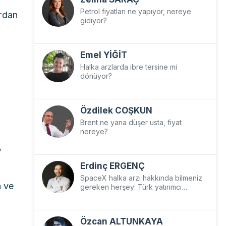
Petrol fiyatları ne yapıyor, nereye
ardan
gidiyor?
Emel YİĞİT
Halka arzlarda ibre tersine mi
dönüyor?
Özdilek COŞKUN
Brent ne yana düşer usta, fiyat
nereye?
,
Erdinç ERGENÇ
SpaceX halka arzı hakkında bilmeniz
n ve
gereken herşey: Türk yatırımcı
SpaceX’e nasıl yatırım yapar?
Özcan ALTUNKAYA