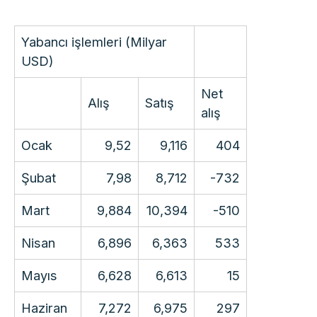
Yabancı işlemleri (Milyar
USD)
Net
Alış
Satış
alış
Ocak
9,52
9,116
404
Şubat
7,98
8,712
-732
Mart
9,884
10,394
-510
Nisan
6,896
6,363
533
Mayıs
6,628
6,613
15
Haziran
7,272
6,975
297