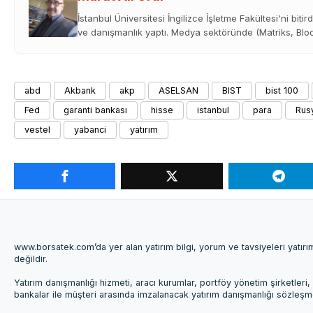
İstanbul Üniversitesi İngilizce İşletme Fakültesi'ni bitir
ve danışmanlık yaptı. Medya sektöründe (Matriks, Bloom
abd
Akbank
akp
ASELSAN
BIST
bist 100
Fed
garanti bankası
hisse
istanbul
para
Rus
vestel
yabanci
yatırım
www.borsatek.com’da yer alan yatırım bilgi, yorum ve tavsiyeleri yatır
değildir.
Yatırım danışmanlığı hizmeti, aracı kurumlar, portföy yönetim şirketle
bankalar ile müşteri arasında imzalanacak yatırım danışmanlığı sözleş