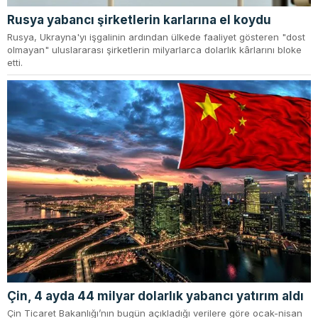
Rusya yabancı şirketlerin karlarına el koydu
Rusya, Ukrayna'yı işgalinin ardından ülkede faaliyet gösteren "dost
olmayan" uluslararası şirketlerin milyarlarca dolarlık kârlarını bloke
etti.
Çin, 4 ayda 44 milyar dolarlık yabancı yatırım aldı
Çin Ticaret Bakanlığı’nın bugün açıkladığı verilere göre ocak-nisan