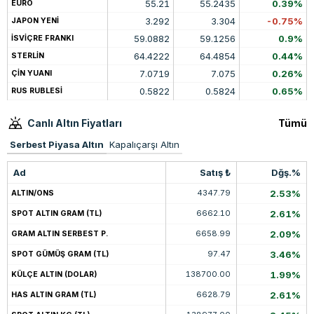
55.21
55.2435
0.39%
EURO
3.292
3.304
-0.75%
JAPON YENİ
59.0882
59.1256
0.9%
İSVİÇRE FRANKI
64.4222
64.4854
0.44%
STERLİN
7.0719
7.075
0.26%
ÇİN YUANI
0.5822
0.5824
0.65%
RUS RUBLESİ
Canlı Altın Fiyatları
Tümü
Serbest Piyasa Altın
Kapalıçarşı Altın
Ad
Satış ₺
Dğş.%
4347.79
2.53%
ALTIN/ONS
6662.10
2.61%
SPOT ALTIN GRAM (TL)
6658.99
2.09%
GRAM ALTIN SERBEST P.
97.47
3.46%
SPOT GÜMÜŞ GRAM (TL)
138700.00
1.99%
KÜLÇE ALTIN (DOLAR)
6628.79
2.61%
HAS ALTIN GRAM (TL)