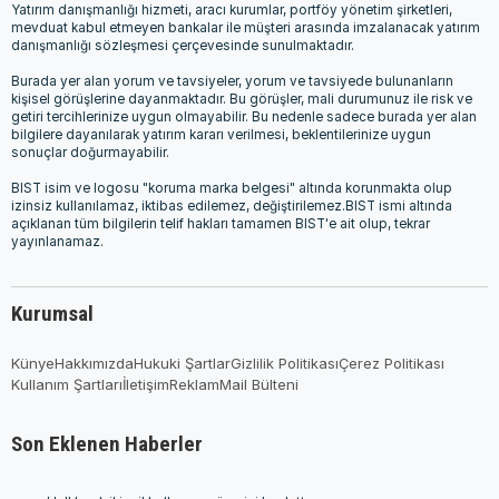
Yatırım danışmanlığı hizmeti, aracı kurumlar, portföy yönetim şirketleri,
mevduat kabul etmeyen bankalar ile müşteri arasında imzalanacak yatırım
danışmanlığı sözleşmesi çerçevesinde sunulmaktadır.
Burada yer alan yorum ve tavsiyeler, yorum ve tavsiyede bulunanların
kişisel görüşlerine dayanmaktadır. Bu görüşler, mali durumunuz ile risk ve
getiri tercihlerinize uygun olmayabilir. Bu nedenle sadece burada yer alan
bilgilere dayanılarak yatırım kararı verilmesi, beklentilerinize uygun
sonuçlar doğurmayabilir.
BIST isim ve logosu "koruma marka belgesi" altında korunmakta olup
izinsiz kullanılamaz, iktibas edilemez, değiştirilemez.BIST ismi altında
açıklanan tüm bilgilerin telif hakları tamamen BIST'e ait olup, tekrar
yayınlanamaz.
Kurumsal
Künye
Hakkımızda
Hukuki Şartlar
Gizlilik Politikası
Çerez Politikası
Kullanım Şartları
İletişim
Reklam
Mail Bülteni
Son Eklenen Haberler