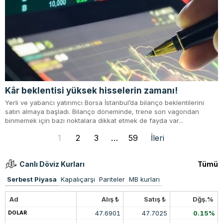
Kâr beklentisi yüksek hisselerin zamanı!
Yerli ve yabancı yatırımcı Borsa İstanbul’da bilanço beklentilerini
satın almaya başladı. Bilanço döneminde, trene son vagondan
binmemek için bazı noktalara dikkat etmek de fayda var...
1
2
3
…
59
İleri
Canlı Döviz Kurları
Tümü
Serbest Piyasa
Kapalıçarşı
Pariteler
MB kurları
Ad
Alış ₺
Satış ₺
Dğş.%
47.6901
47.7025
0.15%
DOLAR