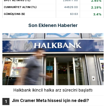
138977.00
2.45%
SPOT ALTIN KG (TL)
44829.00
2.19%
CUMHURİYET ALTINI (TL)
63.63
3.4%
GÜMÜŞ/ONS ($)
Son Eklenen Haberler
Halkbank ikincil halka arz sürecini başlattı
Jim Cramer Meta hissesi için ne dedi?