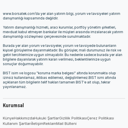
www.borsatek.com’da yer alan yatırım bilgi, yorum ve tavsiyeleri yatırım
danışmanlığı kapsamında değildir.
Yatırım danışmanlığı hizmeti, aracı kurumlar, portföy yönetim şirketleri,
mevduat kabul etmeyen bankalar ile müşteri arasında imzalanacak yatırım
danışmanlığı sözleşmesi çerçevesinde sunulmaktadır.
Burada yer alan yorum ve tavsiyeler, yorum ve tavsiyede bulunanların
kişisel görüşlerine dayanmaktadır. Bu görüşler, mali durumunuz ile risk ve
getiri tercihlerinize uygun olmayabilir. Bu nedenle sadece burada yer alan
bilgilere dayanılarak yatırım kararı verilmesi, beklentilerinize uygun
sonuçlar doğurmayabilir.
BIST isim ve logosu "koruma marka belgesi" altında korunmakta olup
izinsiz kullanılamaz, iktibas edilemez, değiştirilemez.BIST ismi altında
açıklanan tüm bilgilerin telif hakları tamamen BIST'e ait olup, tekrar
yayınlanamaz.
Kurumsal
Künye
Hakkımızda
Hukuki Şartlar
Gizlilik Politikası
Çerez Politikası
Kullanım Şartları
İletişim
Reklam
Mail Bülteni