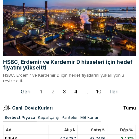
HSBC, Erdemir ve Kardemir D hisseleri için hedef
fiyatını yükseltti
HSBC, Erdemir ve Kardemir D için hedef fiyatlarını yukarı yönlü
revize etti.
Geri
1
2
3
4
…
10
İleri
Canlı Döviz Kurları
Tümü
Serbest Piyasa
Kapalıçarşı
Pariteler
MB kurları
Ad
Alış ₺
Satış ₺
Dğş.%
47.6787
47.7436
0.18%
DOLAR