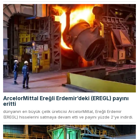
ArcelorMittal Ereğli Erdemir’deki (EREGL) payını
eritti
dünyanın en büyük çelik üreticisi ArcelorMittal, Ereğli Erdemir
(EREGL) hisselerini satmaya devam etti ve payını yüzde 2'ye indirdi.