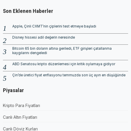
Son Eklenen Haberler
Apple, Çinli CXMT’nin çiplerini test etmeye başladı
Disney hissesi adil değerin neresinde
Bitcoin 65 bin doların altına geriledi, ETF girişleri çatallanma
kaygılarını dengeledi
ABD Senatosu kripto düzenlemesi için kritik oylamaya gidiyor
Çin’de üretici fiyat enflasyonu temmuzda son üç ayın en düşüğünde
Piyasalar
Kripto Para Fiyatları
Canlı Altın Fiyatları
Canlı Döviz Kurları