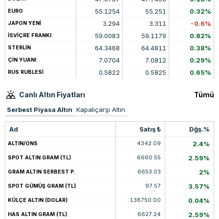
55.1254
55.251
0.32%
EURO
3.294
3.311
-0.6%
JAPON YENİ
59.0083
59.1179
0.82%
İSVİÇRE FRANKI
64.3468
64.4811
0.38%
STERLİN
7.0704
7.0812
0.29%
ÇİN YUANI
0.5822
0.5825
0.65%
RUS RUBLESİ
Canlı Altın Fiyatları
Tümü
Serbest Piyasa Altın
Kapalıçarşı Altın
Ad
Satış ₺
Dğş.%
4342.09
2.4%
ALTIN/ONS
6660.55
2.59%
SPOT ALTIN GRAM (TL)
6653.03
2%
GRAM ALTIN SERBEST P.
97.57
3.57%
SPOT GÜMÜŞ GRAM (TL)
138750.00
0.04%
KÜLÇE ALTIN (DOLAR)
6627.24
2.59%
HAS ALTIN GRAM (TL)