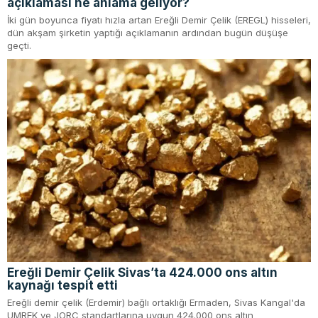
açıklaması ne anlama geliyor?
İki gün boyunca fiyatı hızla artan Ereğli Demir Çelik (EREGL) hisseleri,
dün akşam şirketin yaptığı açıklamanın ardından bugün düşüşe
geçti.
Ereğli Demir Çelik Sivas’ta 424.000 ons altın
kaynağı tespit etti
Ereğli demir çelik (Erdemir) bağlı ortaklığı Ermaden, Sivas Kangal'da
UMREK ve JORC standartlarına uygun 424.000 ons altın