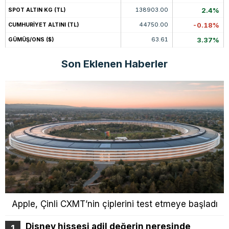
138903.00
2.4%
SPOT ALTIN KG (TL)
44750.00
-0.18%
CUMHURİYET ALTINI (TL)
63.61
3.37%
GÜMÜŞ/ONS ($)
Son Eklenen Haberler
Apple, Çinli CXMT’nin çiplerini test etmeye başladı
Disney hissesi adil değerin neresinde