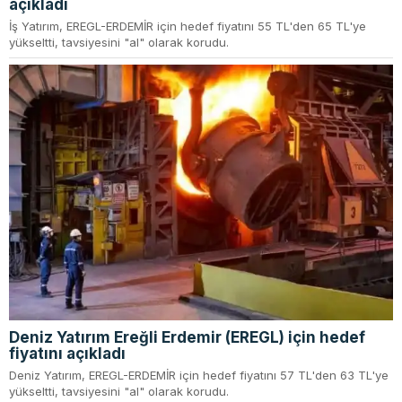
açıkladı
İş Yatırım, EREGL-ERDEMİR için hedef fiyatını 55 TL'den 65 TL'ye
yükseltti, tavsiyesini "al" olarak korudu.
Deniz Yatırım Ereğli Erdemir (EREGL) için hedef
fiyatını açıkladı
Deniz Yatırım, EREGL-ERDEMİR için hedef fiyatını 57 TL'den 63 TL'ye
yükseltti, tavsiyesini "al" olarak korudu.