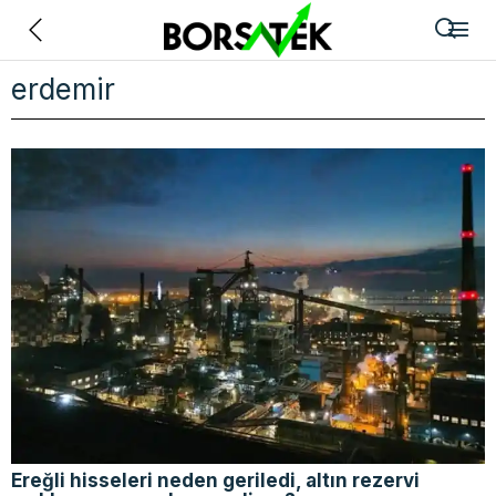
Geri
erdemir
Ereğli hisseleri neden geriledi, altın rezervi