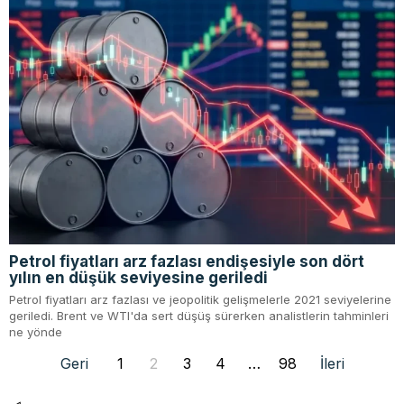
Petrol fiyatları arz fazlası endişesiyle son dört
yılın en düşük seviyesine geriledi
Petrol fiyatları arz fazlası ve jeopolitik gelişmelerle 2021 seviyelerine
geriledi. Brent ve WTI'da sert düşüş sürerken analistlerin tahminleri
ne yönde
Geri
1
2
3
4
…
98
İleri