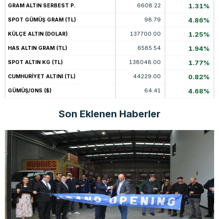
6608.22
1.31%
GRAM ALTIN SERBEST P.
98.79
4.86%
SPOT GÜMÜŞ GRAM (TL)
137700.00
1.25%
KÜLÇE ALTIN (DOLAR)
6585.54
1.94%
HAS ALTIN GRAM (TL)
138048.00
1.77%
SPOT ALTIN KG (TL)
44229.00
0.82%
CUMHURİYET ALTINI (TL)
64.41
4.68%
GÜMÜŞ/ONS ($)
Son Eklenen Haberler