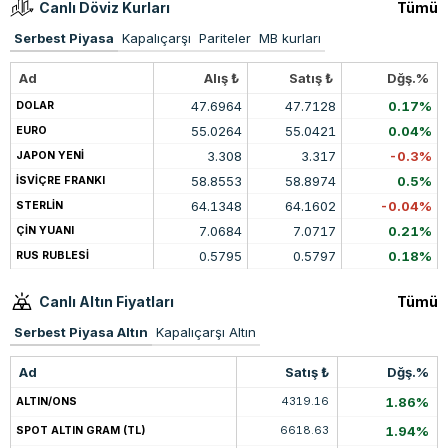
Canlı Döviz Kurları
Tümü
Serbest Piyasa
Kapalıçarşı
Pariteler
MB kurları
Ad
Alış ₺
Satış ₺
Dğş.%
47.6964
47.7128
0.17%
DOLAR
55.0264
55.0421
0.04%
EURO
3.308
3.317
-0.3%
JAPON YENİ
58.8553
58.8974
0.5%
İSVİÇRE FRANKI
64.1348
64.1602
-0.04%
STERLİN
7.0684
7.0717
0.21%
ÇİN YUANI
0.5795
0.5797
0.18%
RUS RUBLESİ
Canlı Altın Fiyatları
Tümü
Serbest Piyasa Altın
Kapalıçarşı Altın
Ad
Satış ₺
Dğş.%
4319.16
1.86%
ALTIN/ONS
6618.63
1.94%
SPOT ALTIN GRAM (TL)