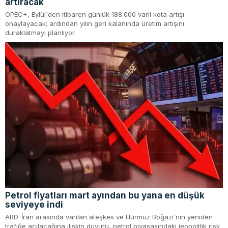
artıracak
OPEC+, Eylül'den itibaren günlük 188.000 varil kota artışı
onaylayacak; ardından yılın geri kalanında üretim artışını
duraklatmayı planlıyor.
Petrol fiyatları mart ayından bu yana en düşük
seviyeye indi
ABD-İran arasında varılan ateşkes ve Hürmüz Boğazı'nın yeniden
trafiğe açılacağına ilişkin duyuru, petrol piyasasındaki jeopolitik risk