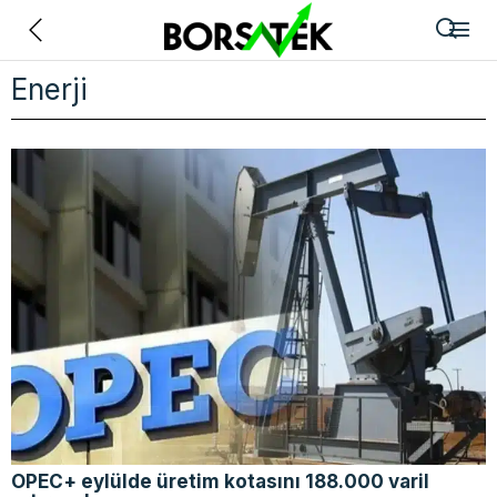
Geri
Enerji
OPEC+ eylülde üretim kotasını 188.000 varil