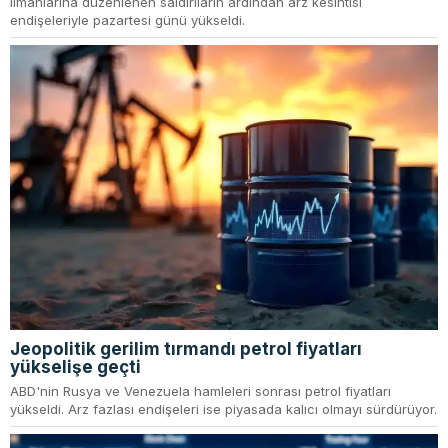
limanlarına düzenlenen saldırıların ardından arz kesintisi
endişeleriyle pazartesi günü yükseldi.
Jeopolitik gerilim tırmandı petrol fiyatları
yükselişe geçti
ABD'nin Rusya ve Venezuela hamleleri sonrası petrol fiyatları
yükseldi. Arz fazlası endişeleri ise piyasada kalıcı olmayı sürdürüyor.