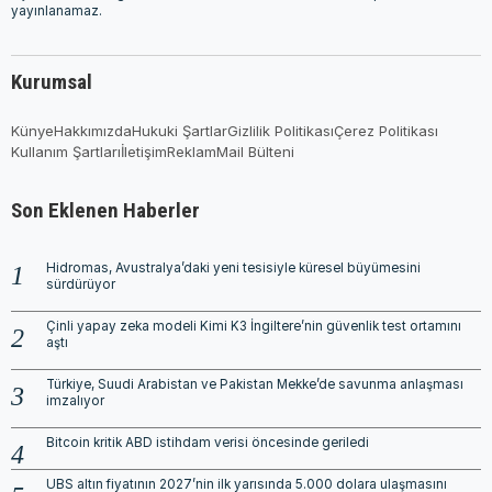
yayınlanamaz.
Kurumsal
Künye
Hakkımızda
Hukuki Şartlar
Gizlilik Politikası
Çerez Politikası
Kullanım Şartları
İletişim
Reklam
Mail Bülteni
Son Eklenen Haberler
Hidromas, Avustralya’daki yeni tesisiyle küresel büyümesini
sürdürüyor
Çinli yapay zeka modeli Kimi K3 İngiltere’nin güvenlik test ortamını
aştı
Türkiye, Suudi Arabistan ve Pakistan Mekke’de savunma anlaşması
imzalıyor
Bitcoin kritik ABD istihdam verisi öncesinde geriledi
UBS altın fiyatının 2027’nin ilk yarısında 5.000 dolara ulaşmasını