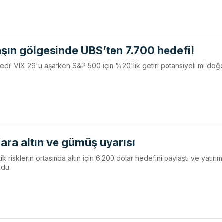
şın gölgesinde UBS’ten 7.700 hedefi!
dedi! VIX 29'u aşarken S&P 500 için %20'lik getiri potansiyeli mi do
lara altın ve gümüş uyarısı
 risklerin ortasında altın için 6.200 dolar hedefini paylaştı ve yatırım
undu