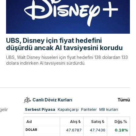
UBS, Disney için fiyat hedefini
düşürdü ancak Al tavsiyesini korudu
UBS, Walt Disney hisseleri için fiyat hedefini 138 dolardan 133
dolara indirirken Al tavsiyesini sürdürdü.
Canlı Döviz Kurları
Tümü
gelir
Serbest Piyasa
Kapalıçarşı
Pariteler
MB kurları
Ad
Alış ₺
Satış ₺
Dğş.%
47.6787
47.7436
0.18%
DOLAR