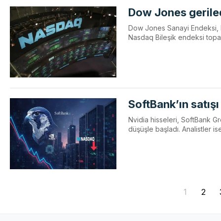
Dow Jones gerile
Dow Jones Sanayi Endeksi, Fe
Nasdaq Bileşik endeksi topar
SoftBank’ın satışı
Nvidia hisseleri, SoftBank Gr
düşüşle başladı. Analistler is
1
2