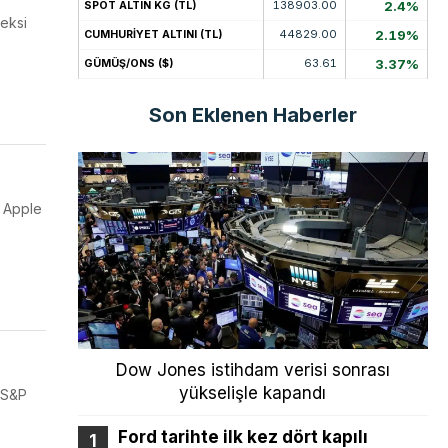
138903.00
2.4%
SPOT ALTIN KG (TL)
deksi
44829.00
2.19%
CUMHURİYET ALTINI (TL)
63.61
3.37%
GÜMÜŞ/ONS ($)
Son Eklenen Haberler
n Apple
Dow Jones istihdam verisi sonrası
yükselişle kapandı
e S&P
Ford tarihte ilk kez dört kapılı