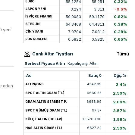
55.1254
55.251
0.32%
EURO
3.294
3.311
-0.6%
JAPON YENİ
59.0083
59.1179
0.82%
İSVİÇRE FRANKI
64.3468
64.4811
0.38%
STERLİN
0 yeni
7.0704
7.0812
0.29%
ÇİN YUANI
0.5822
0.5825
0.65%
RUS RUBLESİ
Canlı Altın Fiyatları
Tümü
Serbest Piyasa Altın
Kapalıçarşı Altın
Ad
Satış ₺
Dğş.%
4342.09
2.4%
ALTIN/ONS
e artan
6660.55
2.59%
SPOT ALTIN GRAM (TL)
6658.99
2.09%
GRAM ALTIN SERBEST P.
97.57
3.57%
SPOT GÜMÜŞ GRAM (TL)
138700.00
1.99%
KÜLÇE ALTIN (DOLAR)
6627.24
2.59%
HAS ALTIN GRAM (TL)