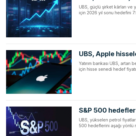
UBS, güçlü şirket kârları v
için 2026 yıl sonu hedefini 7
UBS, Apple hissele
Yatırım bankası UBS, artan be
için hisse senedi hedef fiyat
S&P 500 hedefleri
UBS, yükselen petrol fiyatla
500 hedeflerini aşağı yönlü r