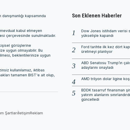
Son Eklenen Haberler
ım danışmanlığı kapsamında
ri, mevduat kabul etmeyen
Dow Jones istihdam verisi 
mesi çerçevesinde sunulmaktadır.
yükselişle kapandı
işisel görüşlerine
Ford tarihte ilk kez dört ka
nize uygun olmayabilir. Bu
üretmeyi planlıyor
ilmesi, beklentilerinize uygun
ABD Senatosu Trump’ın çalı
adaylarını onayladı
nsiz kullanılamaz, iktibas
 hakları tamamen BIST'e ait olup,
AMD trilyon dolar ligine ko
BDDK tasarruf finansman şirk
yatırım alanlarını sınırlandırdı
güncelledi
ım Şartları
İletişim
Reklam