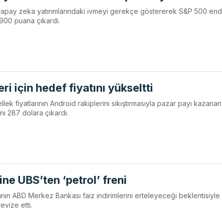
e yapay zeka yatırımlarındaki ivmeyi gerekçe göstererek S&P 500 en
.900 puana çıkardı.
ri için hedef fiyatını yükseltti
llek fiyatlarının Android rakiplerini sıkıştırmasıyla pazar payı kazana
ını 287 dolara çıkardı.
ne UBS’ten ‘petrol’ freni
rının ABD Merkez Bankası faiz indirimlerini erteleyeceği beklentisiyl
evize etti.