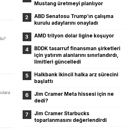
Mustang üretmeyi planlıyor
ABD Senatosu Trump’ın çalışma
kurulu adaylarını onayladı
AMD trilyon dolar ligine koşuyor
ğdu?
BDDK tasarruf finansman şirketleri
için yatırım alanlarını sınırlandırdı,
limitleri güncelledi
Halkbank ikincil halka arz sürecini
başlattı
cılara
Jim Cramer Meta hissesi için ne
dedi?
Jim Cramer Starbucks
toparlanmasını değerlendirdi