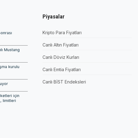
Piyasalar
Kripto Para Fiyatları
sonrası
Canlı Altın Fiyatları
pılı Mustang
Canlı Döviz Kurları
şma kurulu
Canlı Emtia Fiyatları
Canlı BİST Endeksleri
şuyor
etleri için
, limitleri