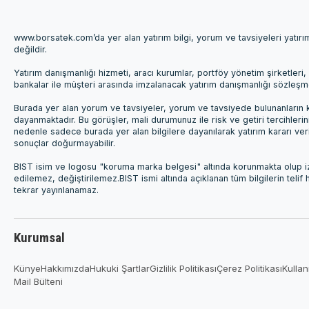
www.borsatek.com’da yer alan yatırım bilgi, yorum ve tavsiyeleri yatır
değildir.
Yatırım danışmanlığı hizmeti, aracı kurumlar, portföy yönetim şirketle
bankalar ile müşteri arasında imzalanacak yatırım danışmanlığı sözleş
Burada yer alan yorum ve tavsiyeler, yorum ve tavsiyede bulunanların k
dayanmaktadır. Bu görüşler, mali durumunuz ile risk ve getiri tercihleri
nedenle sadece burada yer alan bilgilere dayanılarak yatırım kararı ver
sonuçlar doğurmayabilir.
BIST isim ve logosu "koruma marka belgesi" altında korunmakta olup izi
edilemez, değiştirilemez.BIST ismi altında açıklanan tüm bilgilerin telif
tekrar yayınlanamaz.
Kurumsal
Künye
Hakkımızda
Hukuki Şartlar
Gizlilik Politikası
Çerez Politikası
Kullan
Mail Bülteni