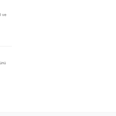
0 ve
günü