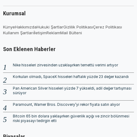
Kurumsal
Künye
Hakkımızda
Hukuki Şartlar
Gizlilik Politikası
Çerez Politikası
Kullanım Şartları
İletişim
Reklam
Mail Bülteni
Son Eklenen Haberler
Nike hisseleri zirvesinden uzaklaşırken temettü verimi artıyor
Korkulan olmadı, SpaceX hisseleri haftalık yüzde 23 değer kazandı
Pan American Silver hisseleri yüzde 7 yükseldi, adil değer tartışması
sürüyor
Paramount, Warner Bros. Discovery’yi rekor fiyata satın alıyor
Bitcoin 65 bin dolara yaklaşırken güvenlik açığı ve zincir bölünmesi
riski piyasayı tedirgin etti
Piyasalar