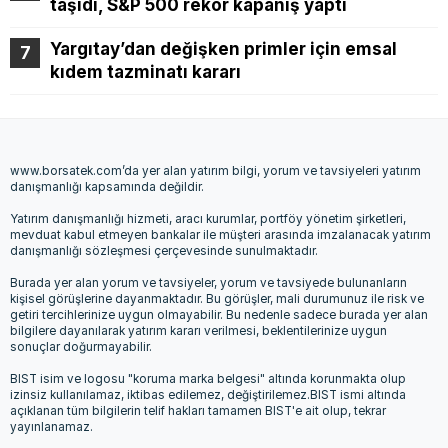
taşıdı, S&P 500 rekor kapanış yaptı
Yargıtay’dan değişken primler için emsal
kıdem tazminatı kararı
www.borsatek.com’da yer alan yatırım bilgi, yorum ve tavsiyeleri yatırım
danışmanlığı kapsamında değildir.
Yatırım danışmanlığı hizmeti, aracı kurumlar, portföy yönetim şirketleri,
mevduat kabul etmeyen bankalar ile müşteri arasında imzalanacak yatırım
danışmanlığı sözleşmesi çerçevesinde sunulmaktadır.
Burada yer alan yorum ve tavsiyeler, yorum ve tavsiyede bulunanların
kişisel görüşlerine dayanmaktadır. Bu görüşler, mali durumunuz ile risk ve
getiri tercihlerinize uygun olmayabilir. Bu nedenle sadece burada yer alan
bilgilere dayanılarak yatırım kararı verilmesi, beklentilerinize uygun
sonuçlar doğurmayabilir.
BIST isim ve logosu "koruma marka belgesi" altında korunmakta olup
izinsiz kullanılamaz, iktibas edilemez, değiştirilemez.BIST ismi altında
açıklanan tüm bilgilerin telif hakları tamamen BIST'e ait olup, tekrar
yayınlanamaz.