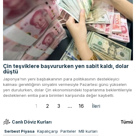
Çin teşviklere başvururken yen sabit kaldı, dolar
düştü
Japonya'nın yeni başbakanının para politikasının destekleyici
kalması gerektiğinin sinyalini vermesiyle Pazartesi günü yükselen
yen durulurken, dolar Çin ekonomisindeki toparlanma beklentileriyle
desteklenen emtia para birimleri karşısında değer kaybetti.
1
2
3
…
16
İleri
Canlı Döviz Kurları
Tümü
Serbest Piyasa
Kapalıçarşı
Pariteler
MB kurları