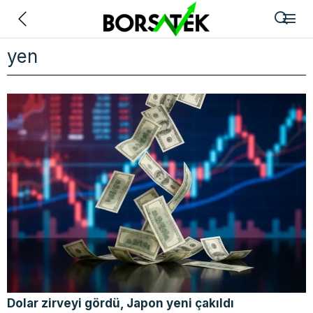
Geri
yen
Dolar zirveyi gördü, Japon yeni çakıldı