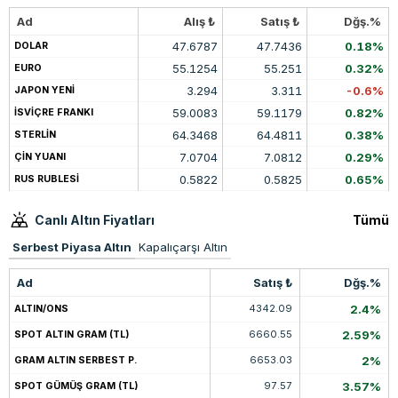
Ad
Alış ₺
Satış ₺
Dğş.%
47.6787
47.7436
0.18%
DOLAR
55.1254
55.251
0.32%
EURO
3.294
3.311
-0.6%
JAPON YENİ
59.0083
59.1179
0.82%
İSVİÇRE FRANKI
64.3468
64.4811
0.38%
STERLİN
7.0704
7.0812
0.29%
ÇİN YUANI
0.5822
0.5825
0.65%
RUS RUBLESİ
Canlı Altın Fiyatları
Tümü
Serbest Piyasa Altın
Kapalıçarşı Altın
Ad
Satış ₺
Dğş.%
4342.09
2.4%
ALTIN/ONS
6660.55
2.59%
SPOT ALTIN GRAM (TL)
6653.03
2%
GRAM ALTIN SERBEST P.
97.57
3.57%
SPOT GÜMÜŞ GRAM (TL)