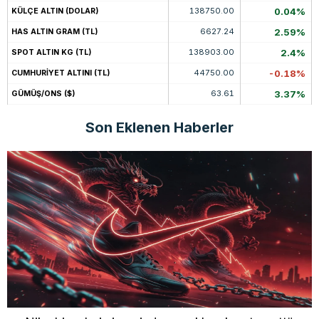
138750.00
0.04%
KÜLÇE ALTIN (DOLAR)
6627.24
2.59%
HAS ALTIN GRAM (TL)
138903.00
2.4%
SPOT ALTIN KG (TL)
44750.00
-0.18%
CUMHURİYET ALTINI (TL)
63.61
3.37%
GÜMÜŞ/ONS ($)
Son Eklenen Haberler