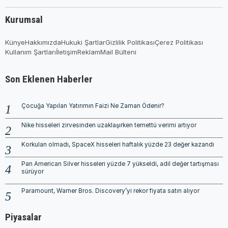
Kurumsal
Künye
Hakkımızda
Hukuki Şartlar
Gizlilik Politikası
Çerez Politikası
Kullanım Şartları
İletişim
Reklam
Mail Bülteni
Son Eklenen Haberler
Çocuğa Yapılan Yatırımın Faizi Ne Zaman Ödenir?
Nike hisseleri zirvesinden uzaklaşırken temettü verimi artıyor
Korkulan olmadı, SpaceX hisseleri haftalık yüzde 23 değer kazandı
Pan American Silver hisseleri yüzde 7 yükseldi, adil değer tartışması
sürüyor
Paramount, Warner Bros. Discovery’yi rekor fiyata satın alıyor
Piyasalar