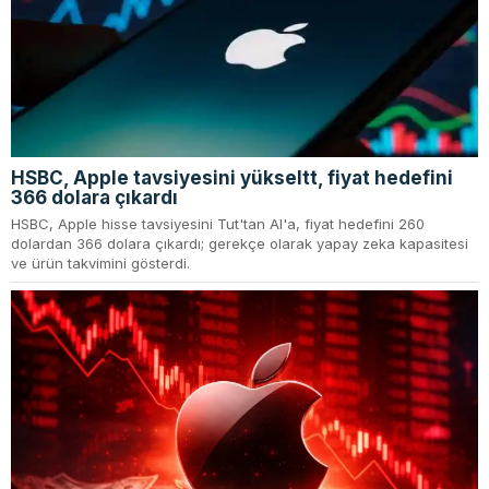
HSBC, Apple tavsiyesini yükseltt, fiyat hedefini
366 dolara çıkardı
HSBC, Apple hisse tavsiyesini Tut'tan Al'a, fiyat hedefini 260
dolardan 366 dolara çıkardı; gerekçe olarak yapay zeka kapasitesi
ve ürün takvimini gösterdi.