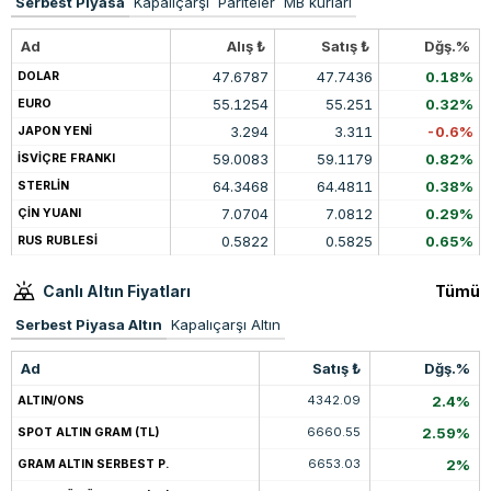
Serbest Piyasa
Kapalıçarşı
Pariteler
MB kurları
Ad
Alış ₺
Satış ₺
Dğş.%
47.6787
47.7436
0.18%
DOLAR
55.1254
55.251
0.32%
EURO
3.294
3.311
-0.6%
JAPON YENİ
59.0083
59.1179
0.82%
İSVİÇRE FRANKI
64.3468
64.4811
0.38%
STERLİN
7.0704
7.0812
0.29%
ÇİN YUANI
0.5822
0.5825
0.65%
RUS RUBLESİ
Canlı Altın Fiyatları
Tümü
Serbest Piyasa Altın
Kapalıçarşı Altın
Ad
Satış ₺
Dğş.%
4342.09
2.4%
ALTIN/ONS
6660.55
2.59%
SPOT ALTIN GRAM (TL)
6653.03
2%
GRAM ALTIN SERBEST P.