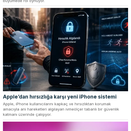
büyümede rol oynuyor.
Apple’dan hırsızlığa karşı yeni iPhone sistemi
Apple, iPhone kullanıcılarını kapkaç ve hırsızlıktan korumak
amacıyla ani hareketleri algılayan ivmeölçer tabanlı bir güvenlik
katmanı üzerinde çalışıyor.