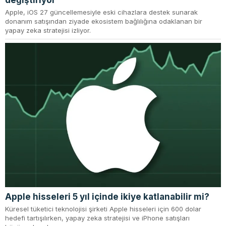
değiştiriyor
Apple, iOS 27 güncellemesiyle eski cihazlara destek sunarak
donanım satışından ziyade ekosistem bağlılığına odaklanan bir
yapay zeka stratejisi izliyor.
Apple hisseleri 5 yıl içinde ikiye katlanabilir mi?
Küresel tüketici teknolojisi şirketi Apple hisseleri için 600 dolar
hedefi tartışılırken, yapay zeka stratejisi ve iPhone satışları