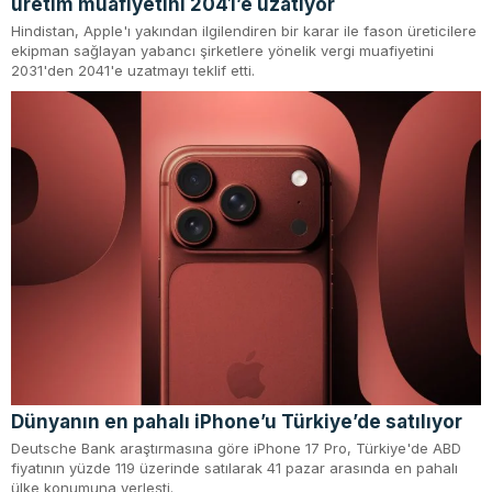
üretim muafiyetini 2041’e uzatıyor
Hindistan, Apple'ı yakından ilgilendiren bir karar ile fason üreticilere
ekipman sağlayan yabancı şirketlere yönelik vergi muafiyetini
2031'den 2041'e uzatmayı teklif etti.
Dünyanın en pahalı iPhone’u Türkiye’de satılıyor
Deutsche Bank araştırmasına göre iPhone 17 Pro, Türkiye'de ABD
fiyatının yüzde 119 üzerinde satılarak 41 pazar arasında en pahalı
ülke konumuna yerleşti.