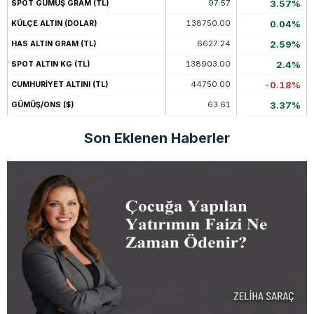
97.57
3.57%
SPOT GÜMÜŞ GRAM (TL)
138750.00
0.04%
KÜLÇE ALTIN (DOLAR)
6627.24
2.59%
HAS ALTIN GRAM (TL)
138903.00
2.4%
SPOT ALTIN KG (TL)
44750.00
-0.18%
CUMHURİYET ALTINI (TL)
63.61
3.37%
GÜMÜŞ/ONS ($)
Son Eklenen Haberler