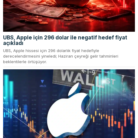
UBS, Apple için 296 dolar ile negatif hedef fiyat
açıkladı
UBS, Apple hissesi için 296 dolarlık fiyat hedefiyle
derecelendirmesini yineledi; Haziran çeyreği gelir tahminleri
beklentilerle örtüşüyor.