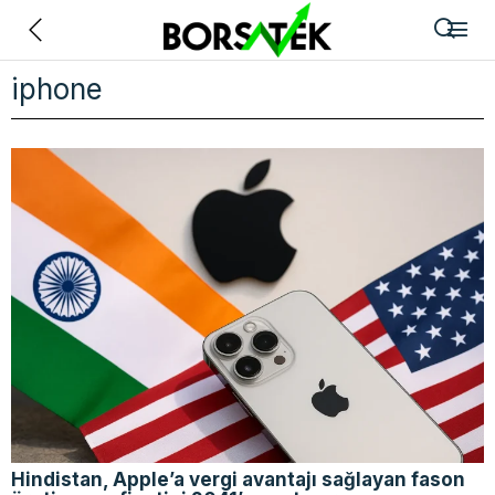
Geri
iphone
Hindistan, Apple’a vergi avantajı sağlayan fason