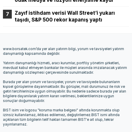
odak medya ve füzyon enerjisine kaydı
Zayıf istihdam verisi Wall Street’i yukarı
taşıdı, S&P 500 rekor kapanış yaptı
www.borsatek.com’da yer alan yatırım bilgi, yorum ve tavsiyeleri yatırım
danışmanlığı kapsamında değildir.
Yatırım danışmanlığı hizmeti, aracı kurumlar, portföy yönetim şirketleri,
mevduat kabul etmeyen bankalar ile müşteri arasında imzalanacak yatırım
danışmanlığı sözleşmesi çerçevesinde sunulmaktadır.
Burada yer alan yorum ve tavsiyeler, yorum ve tavsiyede bulunanların
kişisel görüşlerine dayanmaktadır. Bu görüşler, mali durumunuz ile risk ve
getiri tercihlerinize uygun olmayabilir. Bu nedenle sadece burada yer alan
bilgilere dayanılarak yatırım kararı verilmesi, beklentilerinize uygun
sonuçlar doğurmayabilir.
BIST isim ve logosu "koruma marka belgesi" altında korunmakta olup
izinsiz kullanılamaz, iktibas edilemez, değiştirilemez.BIST ismi altında
açıklanan tüm bilgilerin telif hakları tamamen BIST'e ait olup, tekrar
yayınlanamaz.