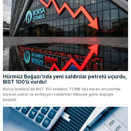
Hürmüz Boğazı’nda yeni saldırılar petrolü uçurdu,
BIST 100’ü vurdu!
Borsa İstanbul'da BIST 100 endeksi, TCMB faiz kararı öncesinde
küresel petrol ve enflasyon risklerinin etkisiyle güne düşüşle
başladı.