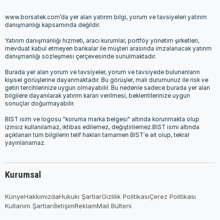
www.borsatek.com’da yer alan yatırım bilgi, yorum ve tavsiyeleri yatırım
danışmanlığı kapsamında değildir.
Yatırım danışmanlığı hizmeti, aracı kurumlar, portföy yönetim şirketleri,
mevduat kabul etmeyen bankalar ile müşteri arasında imzalanacak yatırım
danışmanlığı sözleşmesi çerçevesinde sunulmaktadır.
Burada yer alan yorum ve tavsiyeler, yorum ve tavsiyede bulunanların
kişisel görüşlerine dayanmaktadır. Bu görüşler, mali durumunuz ile risk ve
getiri tercihlerinize uygun olmayabilir. Bu nedenle sadece burada yer alan
bilgilere dayanılarak yatırım kararı verilmesi, beklentilerinize uygun
sonuçlar doğurmayabilir.
BIST isim ve logosu "koruma marka belgesi" altında korunmakta olup
izinsiz kullanılamaz, iktibas edilemez, değiştirilemez.BIST ismi altında
açıklanan tüm bilgilerin telif hakları tamamen BIST'e ait olup, tekrar
yayınlanamaz.
Kurumsal
Künye
Hakkımızda
Hukuki Şartlar
Gizlilik Politikası
Çerez Politikası
Kullanım Şartları
İletişim
Reklam
Mail Bülteni