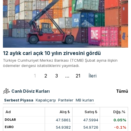
12 aylık cari açık 10 yılın zirvesini gördü
Türkiye Cumhuriyet Merkez Bankası (TCMB) Şubat ayına ilişkin
ödemeler dengesi istatistiklerini yayımladı.
1
2
3
…
21
İleri
Canlı Döviz Kurları
Tümü
Serbest Piyasa
Kapalıçarşı
Pariteler
MB kurları
Ad
Alış ₺
Satış ₺
Dğş.%
47.5861
47.5994
0.05%
DOLAR
54.9382
54.9726
-0.1%
EURO