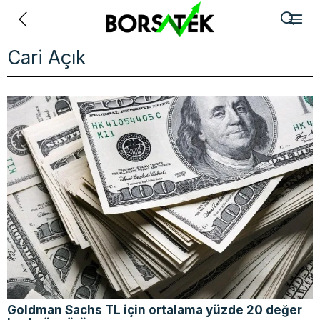
Geri
Cari Açık
Goldman Sachs TL için ortalama yüzde 20 değer