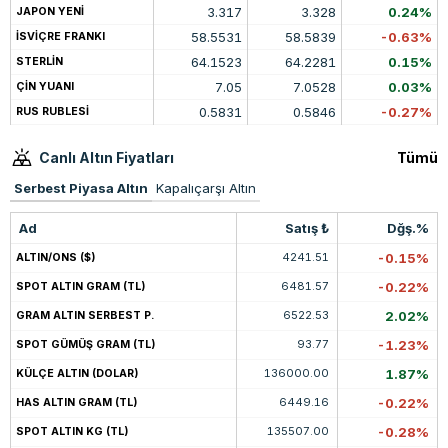
3.317
3.328
0.24%
JAPON YENİ
58.5531
58.5839
-0.63%
İSVİÇRE FRANKI
64.1523
64.2281
0.15%
STERLİN
7.05
7.0528
0.03%
ÇİN YUANI
0.5831
0.5846
-0.27%
RUS RUBLESİ
Canlı Altın Fiyatları
Tümü
Serbest Piyasa Altın
Kapalıçarşı Altın
Ad
Satış ₺
Dğş.%
4241.51
-0.15%
ALTIN/ONS ($)
6481.57
-0.22%
SPOT ALTIN GRAM (TL)
6522.53
2.02%
GRAM ALTIN SERBEST P.
93.77
-1.23%
SPOT GÜMÜŞ GRAM (TL)
136000.00
1.87%
KÜLÇE ALTIN (DOLAR)
6449.16
-0.22%
HAS ALTIN GRAM (TL)
135507.00
-0.28%
SPOT ALTIN KG (TL)