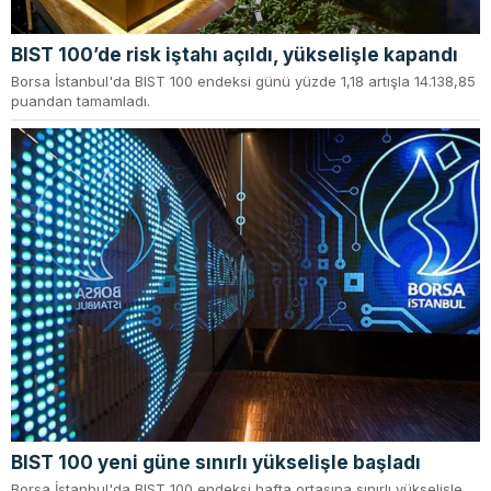
BIST 100’de risk iştahı açıldı, yükselişle kapandı
Borsa İstanbul'da BIST 100 endeksi günü yüzde 1,18 artışla 14.138,85
puandan tamamladı.
BIST 100 yeni güne sınırlı yükselişle başladı
Borsa İstanbul'da BIST 100 endeksi hafta ortasına sınırlı yükselişle