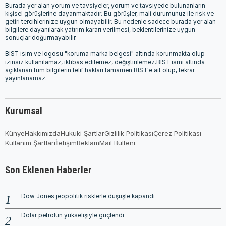
Burada yer alan yorum ve tavsiyeler, yorum ve tavsiyede bulunanların
kişisel görüşlerine dayanmaktadır. Bu görüşler, mali durumunuz ile risk ve
getiri tercihlerinize uygun olmayabilir. Bu nedenle sadece burada yer alan
bilgilere dayanılarak yatırım kararı verilmesi, beklentilerinize uygun
sonuçlar doğurmayabilir.
BIST isim ve logosu "koruma marka belgesi" altında korunmakta olup
izinsiz kullanılamaz, iktibas edilemez, değiştirilemez.BIST ismi altında
açıklanan tüm bilgilerin telif hakları tamamen BIST'e ait olup, tekrar
yayınlanamaz.
Kurumsal
Künye
Hakkımızda
Hukuki Şartlar
Gizlilik Politikası
Çerez Politikası
Kullanım Şartları
İletişim
Reklam
Mail Bülteni
Son Eklenen Haberler
Dow Jones jeopolitik risklerle düşüşle kapandı
Dolar petrolün yükselişiyle güçlendi