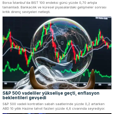
Borsa İstanbul'da BIST 100 endeksi günü yüzde 0,70 artışla
tamamladı. Bankacılık ve küresel piyasalardaki gelişmeler sonrası
kritik direnç seviyeleri netleşti.
S&P 500 vadeliler yükselişe geçti, enflasyon
beklentileri gevşedi
S&P 500 vadeli kontratları sabah saatlerinde yüzde 0,2 artarken
ABD 10 yıllık Hazine tahvil faizleri yüzde 4,6 civarında seyrediyor.