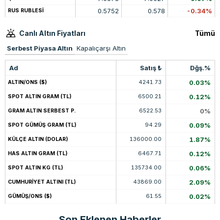
0.5752
0.578
-0.34%
RUS RUBLESİ
Canlı Altın Fiyatları
Tümü
Serbest Piyasa Altın
Kapalıçarşı Altın
Ad
Satış ₺
Dğş.%
4241.73
0.03%
ALTIN/ONS ($)
6500.21
0.12%
SPOT ALTIN GRAM (TL)
6522.53
0%
GRAM ALTIN SERBEST P.
94.29
0.09%
SPOT GÜMÜŞ GRAM (TL)
136000.00
1.87%
KÜLÇE ALTIN (DOLAR)
6467.71
0.12%
HAS ALTIN GRAM (TL)
135734.00
0.06%
SPOT ALTIN KG (TL)
43869.00
2.09%
CUMHURİYET ALTINI (TL)
61.55
0.02%
GÜMÜŞ/ONS ($)
Son Eklenen Haberler