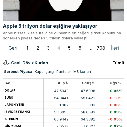
Apple 5 trilyon dolar eşiğine yaklaşıyor
Apple hissesi kısa süreliğine dünyanın en değerli şirketi konumuna
dönerken piyasa değeri 5 trilyon dolara yaklaştı.
Geri
1
2
3
4
5
6
…
708
İleri
Canlı Döviz Kurları
Tümü
Serbest Piyasa
Kapalıçarşı
Pariteler
MB kurları
Ad
Alış ₺
Satış ₺
Dğş.%
47.5943
47.6998
0.05%
DOLAR
54.8441
55.0421
-0.13%
EURO
3.307
3.333
-0.06%
JAPON YENİ
58.6053
58.6583
0.09%
İSVİÇRE FRANKI
63.9442
64.3381
-0.05%
STERLİN
7.0578
7.0627
0.07%
ÇİN YUANI