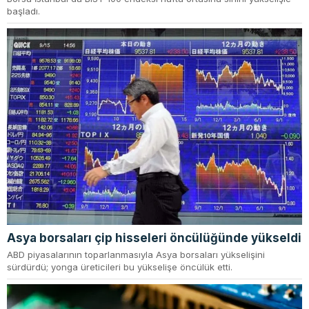
başladı.
Asya borsaları çip hisseleri öncülüğünde yükseldi
ABD piyasalarının toparlanmasıyla Asya borsaları yükselişini
sürdürdü; yonga üreticileri bu yükselişe öncülük etti.