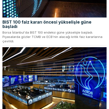
BIST 100 faiz kararı öncesi yükselişle güne
başladı
Borsa İstanbul'da BIST 100 endeksi güne yükselişle başladı.
Piyasalarda gözler TCMB ve ECB'nin alacağı kritik faiz kararlarına
çevrildi.