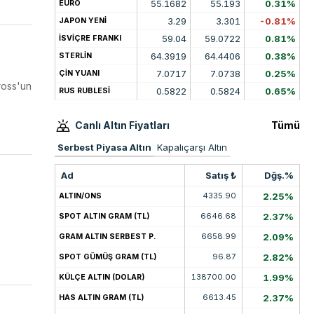
55.1682
55.193
0.31%
EURO
3.29
3.301
-0.81%
JAPON YENİ
59.04
59.0722
0.81%
İSVİÇRE FRANKI
64.3919
64.4406
0.38%
STERLİN
7.0717
7.0738
0.25%
ÇİN YUANI
ross'un
0.5822
0.5824
0.65%
RUS RUBLESİ
Canlı Altın Fiyatları
Tümü
Serbest Piyasa Altın
Kapalıçarşı Altın
Ad
Satış ₺
Dğş.%
4335.90
2.25%
ALTIN/ONS
6646.68
2.37%
SPOT ALTIN GRAM (TL)
6658.99
2.09%
GRAM ALTIN SERBEST P.
96.87
2.82%
SPOT GÜMÜŞ GRAM (TL)
138700.00
1.99%
KÜLÇE ALTIN (DOLAR)
6613.45
2.37%
HAS ALTIN GRAM (TL)