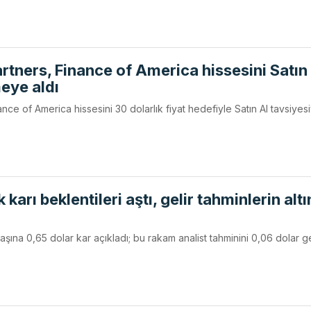
artners, Finance of America hissesini Satın
meye aldı
ance of America hissesini 30 dolarlık fiyat hedefiyle Satın Al tavsiyes
karı beklentileri aştı, gelir tahminlerin alt
şına 0,65 dolar kar açıkladı; bu rakam analist tahminini 0,06 dolar g