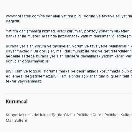
www.borsatek.com’da yer alan yatırım bilgi, yorum ve tavsiyeleri yatır
değildir.
Yatırım danışmanlığı hizmeti, aracı kurumlar, portföy yönetim şirketle
bankalar ile müşteri arasında imzalanacak yatırım danışmanlığı sözleş
Burada yer alan yorum ve tavsiyeler, yorum ve tavsiyede bulunanların k
dayanmaktadır. Bu görüşler, mali durumunuz ile risk ve getiri tercihleri
nedenle sadece burada yer alan bilgilere dayanılarak yatırım kararı ver
sonuçlar doğurmayabilir.
BIST isim ve logosu "koruma marka belgesi" altında korunmakta olup izi
edilemez, değiştirilemez.BIST ismi altında açıklanan tüm bilgilerin telif
tekrar yayınlanamaz.
Kurumsal
Künye
Hakkımızda
Hukuki Şartlar
Gizlilik Politikası
Çerez Politikası
Kullan
Mail Bülteni