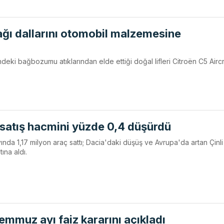
ağı dallarını otomobil malzemesine
ndeki bağbozumu atıklarından elde ettiği doğal lifleri Citroën C5 Airc
a satış hacmini yüzde 0,4 düşürdü
 ayında 1,17 milyon araç sattı; Dacia'daki düşüş ve Avrupa'da artan Çinli
ına aldı.
mmuz ayı faiz kararını açıkladı