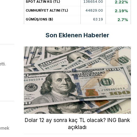
138654.00
2.22%
SPOT ALTIN KG (TL)
44829.00
2.19%
CUMHURİYET ALTINI (TL)
63.19
2.7%
GÜMÜŞ/ONS ($)
Son Eklenen Haberler
ti.
Dolar 12 ay sonra kaç TL olacak? ING Bank
açıkladı
lemek