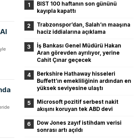
BIST 100 haftanın son gününü
kayıpla kapattı
Trabzonspor’dan, Salah’ın maaşına
 Al
haciz iddialarına açıklama
İş Bankası Genel Müdürü Hakan
iyle
Aran görevden ayrılıyor, yerine
Cahit Çınar geçecek
Berkshire Hathaway hisseleri
Buffett’ın emekliliğinin ardından en
yüksek seviyesine ulaştı
ında
Microsoft pozitif serbest nakit
eride
akışını koruyan tek ABD devi
Dow Jones zayıf istihdam verisi
sonrası artı açıldı