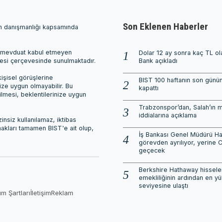
Son Eklenen Haberler
ım danışmanlığı kapsamında
ri, mevduat kabul etmeyen
Dolar 12 ay sonra kaç TL o
mesi çerçevesinde sunulmaktadır.
Bank açıkladı
işisel görüşlerine
BIST 100 haftanın son günün
nize uygun olmayabilir. Bu
kapattı
ilmesi, beklentilerinize uygun
Trabzonspor’dan, Salah’ın 
iddialarına açıklama
nsiz kullanılamaz, iktibas
 hakları tamamen BIST'e ait olup,
İş Bankası Genel Müdürü H
görevden ayrılıyor, yerine C
geçecek
Berkshire Hathaway hisseleri
emekliliğinin ardından en y
seviyesine ulaştı
ım Şartları
İletişim
Reklam