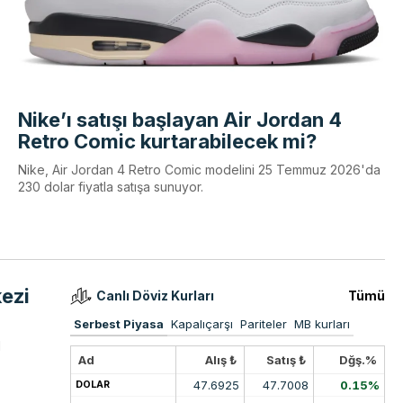
Nike’ı satışı başlayan Air Jordan 4
Retro Comic kurtarabilecek mi?
Nike, Air Jordan 4 Retro Comic modelini 25 Temmuz 2026'da
230 dolar fiyatla satışa sunuyor.
kezi
Canlı Döviz Kurları
Tümü
Serbest Piyasa
Kapalıçarşı
Pariteler
MB kurları
l
Ad
Alış ₺
Satış ₺
Dğş.%
47.6925
47.7008
0.15%
DOLAR