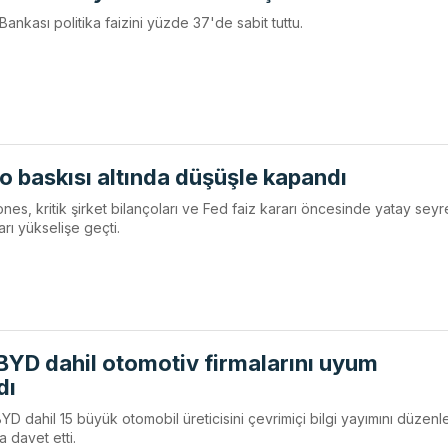
nkası politika faizini yüzde 37'de sabit tuttu.
 baskısı altında düşüşle kapandı
, kritik şirket bilançoları ve Fed faiz kararı öncesinde yatay seyret
ları yükselişe geçti.
BYD dahil otomotiv firmalarını uyum
dı
BYD dahil 15 büyük otomobil üreticisini çevrimiçi bilgi yayımını düzen
a davet etti.