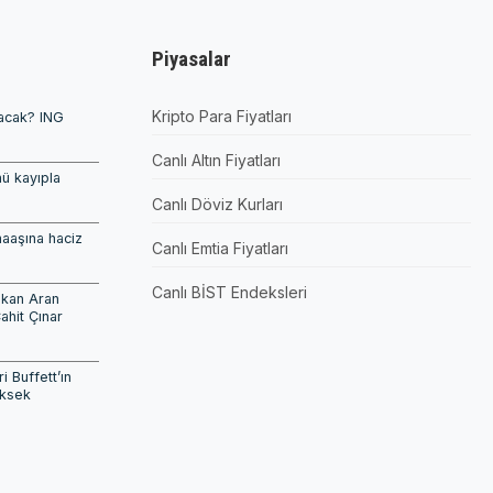
Piyasalar
Kripto Para Fiyatları
lacak? ING
Canlı Altın Fiyatları
ü kayıpla
Canlı Döviz Kurları
maaşına haciz
Canlı Emtia Fiyatları
Canlı BİST Endeksleri
akan Aran
ahit Çınar
 Buffett’ın
üksek