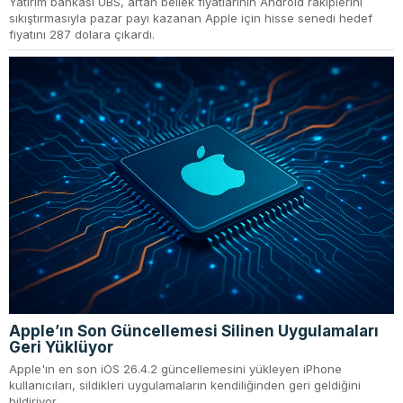
Yatırım bankası UBS, artan bellek fiyatlarının Android rakiplerini
sıkıştırmasıyla pazar payı kazanan Apple için hisse senedi hedef
fiyatını 287 dolara çıkardı.
Apple’ın Son Güncellemesi Silinen Uygulamaları
Geri Yüklüyor
Apple'ın en son iOS 26.4.2 güncellemesini yükleyen iPhone
kullanıcıları, sildikleri uygulamaların kendiliğinden geri geldiğini
bildiriyor.