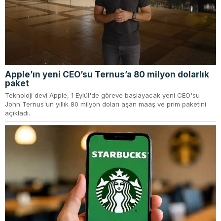
Apple’ın yeni CEO’su Ternus’a 80 milyon dolarlık
paket
Teknoloji devi Apple, 1 Eylül'de göreve başlayacak yeni CEO'su
John Ternus'un yıllık 80 milyon doları aşan maaş ve prim paketini
açıkladı.