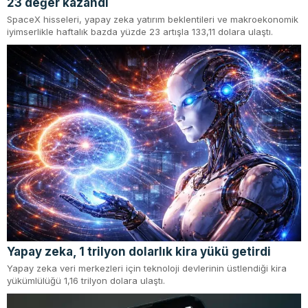
23 değer kazandı
SpaceX hisseleri, yapay zeka yatırım beklentileri ve makroekonomik
iyimserlikle haftalık bazda yüzde 23 artışla 133,11 dolara ulaştı.
Yapay zeka, 1 trilyon dolarlık kira yükü getirdi
Yapay zeka veri merkezleri için teknoloji devlerinin üstlendiği kira
yükümlülüğü 1,16 trilyon dolara ulaştı.