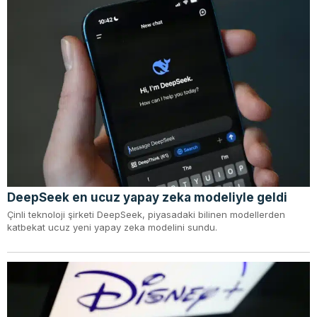
DeepSeek en ucuz yapay zeka modeliyle geldi
Çinli teknoloji şirketi DeepSeek, piyasadaki bilinen modellerden
katbekat ucuz yeni yapay zeka modelini sundu.