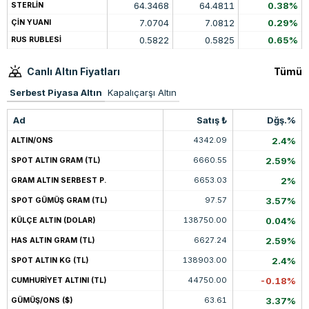
64.3468
64.4811
0.38%
STERLİN
7.0704
7.0812
0.29%
ÇİN YUANI
0.5822
0.5825
0.65%
RUS RUBLESİ
Canlı Altın Fiyatları
Tümü
Serbest Piyasa Altın
Kapalıçarşı Altın
Ad
Satış ₺
Dğş.%
4342.09
2.4%
ALTIN/ONS
6660.55
2.59%
SPOT ALTIN GRAM (TL)
6653.03
2%
GRAM ALTIN SERBEST P.
97.57
3.57%
SPOT GÜMÜŞ GRAM (TL)
138750.00
0.04%
KÜLÇE ALTIN (DOLAR)
6627.24
2.59%
HAS ALTIN GRAM (TL)
138903.00
2.4%
SPOT ALTIN KG (TL)
44750.00
-0.18%
CUMHURİYET ALTINI (TL)
63.61
3.37%
GÜMÜŞ/ONS ($)