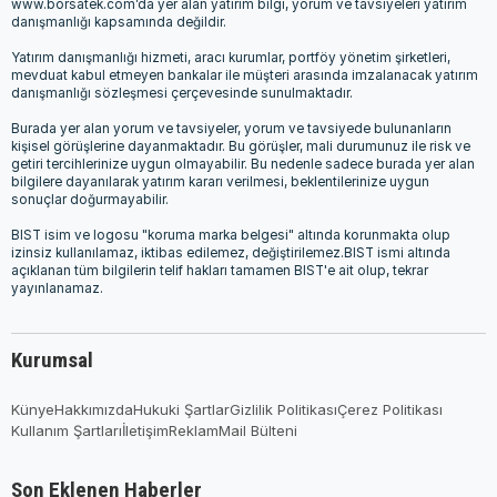
www.borsatek.com’da yer alan yatırım bilgi, yorum ve tavsiyeleri yatırım
danışmanlığı kapsamında değildir.
Yatırım danışmanlığı hizmeti, aracı kurumlar, portföy yönetim şirketleri,
mevduat kabul etmeyen bankalar ile müşteri arasında imzalanacak yatırım
danışmanlığı sözleşmesi çerçevesinde sunulmaktadır.
Burada yer alan yorum ve tavsiyeler, yorum ve tavsiyede bulunanların
kişisel görüşlerine dayanmaktadır. Bu görüşler, mali durumunuz ile risk ve
getiri tercihlerinize uygun olmayabilir. Bu nedenle sadece burada yer alan
bilgilere dayanılarak yatırım kararı verilmesi, beklentilerinize uygun
sonuçlar doğurmayabilir.
BIST isim ve logosu "koruma marka belgesi" altında korunmakta olup
izinsiz kullanılamaz, iktibas edilemez, değiştirilemez.BIST ismi altında
açıklanan tüm bilgilerin telif hakları tamamen BIST'e ait olup, tekrar
yayınlanamaz.
Kurumsal
Künye
Hakkımızda
Hukuki Şartlar
Gizlilik Politikası
Çerez Politikası
Kullanım Şartları
İletişim
Reklam
Mail Bülteni
Son Eklenen Haberler