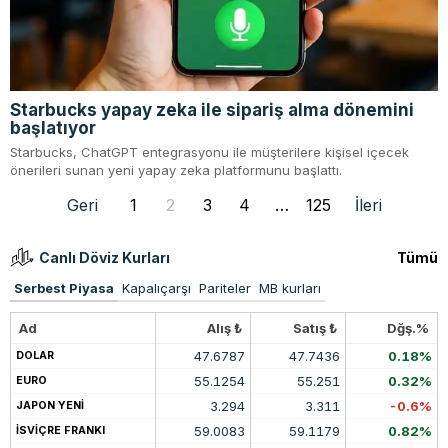
Starbucks yapay zeka ile sipariş alma dönemini
başlatıyor
Starbucks, ChatGPT entegrasyonu ile müşterilere kişisel içecek
önerileri sunan yeni yapay zeka platformunu başlattı.
Geri
1
2
3
4
…
125
İleri
Canlı Döviz Kurları
Tümü
Serbest Piyasa
Kapalıçarşı
Pariteler
MB kurları
Ad
Alış ₺
Satış ₺
Dğş.%
47.6787
47.7436
0.18%
DOLAR
55.1254
55.251
0.32%
EURO
3.294
3.311
-0.6%
JAPON YENİ
59.0083
59.1179
0.82%
İSVİÇRE FRANKI